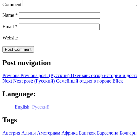
Comment
Name
*
Email
*
Website
Post navigation
Previous
Previous post:
(Русский) Пхеньян: обзор истории и дос
Next
Next post:
(Русский) Семейный отдых в городе Ейск
Language:
English
Русский
Tags
Австрия
Альпы
Амстердам
Африка
Бангкок
Барселона
Болгари