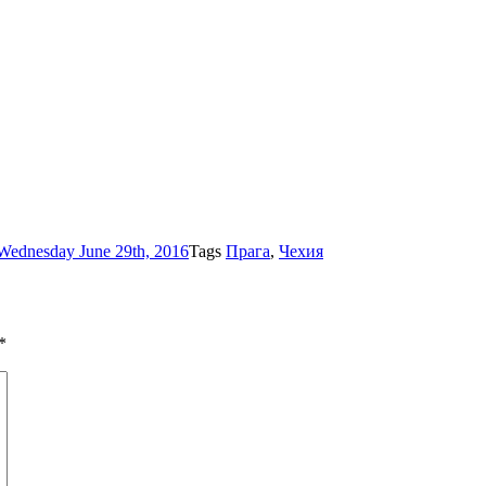
Wednesday June 29th, 2016
Tags
Прага
,
Чехия
*