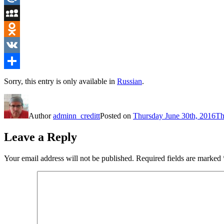
Mail.Ru
MySpace
Odnoklassniki
VK
Share
Sorry, this entry is only available in
Russian
.
Author
adminn_creditt
Posted on
Thursday June 30th, 2016
Th
Leave a Reply
Your email address will not be published.
Required fields are marked