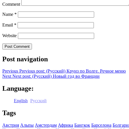
Comment
Name
*
Email
*
Website
Post navigation
Previous
Previous post:
(Русский) Круиз по Волге. Речное меню
Next
Next post:
(Русский) Новый год во Франции
Language:
English
Русский
Tags
Австрия
Альпы
Амстердам
Африка
Бангкок
Барселона
Болгари