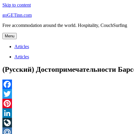
Skip to content
goGETinn.com
Free accommodation around the world. Hospitality, CouchSurfing
Menu
Articles
Articles
(Русский) Достопримечательности Бар
Facebook
Twitter
Pinterest
LinkedIn
LiveJournal