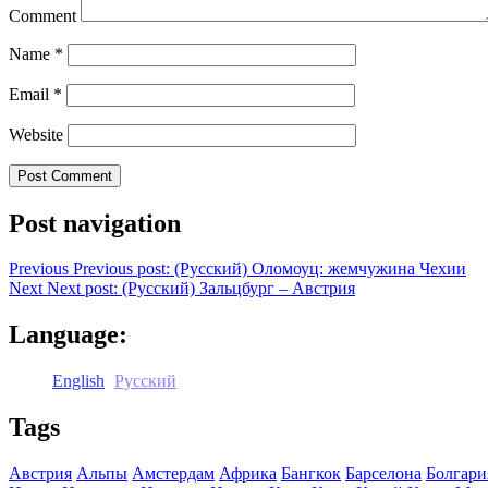
Comment
Name
*
Email
*
Website
Post navigation
Previous
Previous post:
(Русский) Оломоуц: жемчужина Чехии
Next
Next post:
(Русский) Зальцбург – Австрия
Language:
English
Русский
Tags
Австрия
Альпы
Амстердам
Африка
Бангкок
Барселона
Болгари