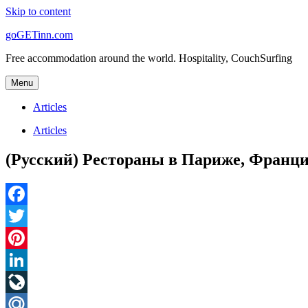
Skip to content
goGETinn.com
Free accommodation around the world. Hospitality, CouchSurfing
Menu
Articles
Articles
(Русский) Рестораны в Париже, Франц
Facebook
Twitter
Pinterest
LinkedIn
LiveJournal