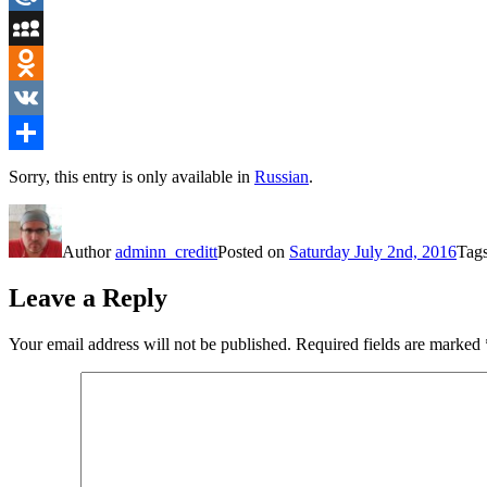
Mail.Ru
MySpace
Odnoklassniki
VK
Share
Sorry, this entry is only available in
Russian
.
Author
adminn_creditt
Posted on
Saturday July 2nd, 2016
Tag
Leave a Reply
Your email address will not be published.
Required fields are marked