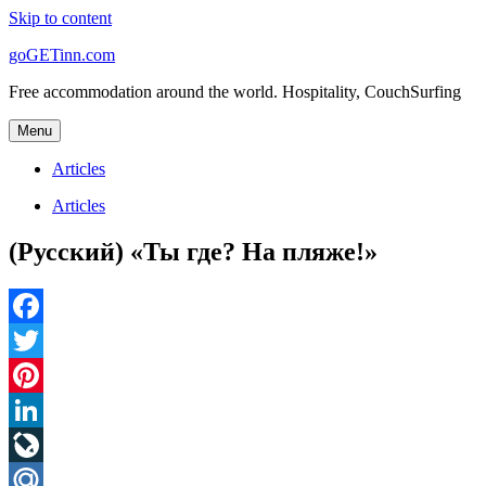
Skip to content
goGETinn.com
Free accommodation around the world. Hospitality, CouchSurfing
Menu
Articles
Articles
(Русский) «Ты где? На пляже!»
Facebook
Twitter
Pinterest
LinkedIn
LiveJournal