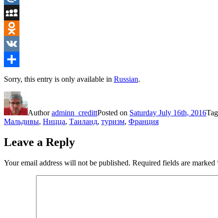
Mail.Ru
MySpace
Odnoklassniki
VK
Share
Sorry, this entry is only available in
Russian
.
Author
adminn_creditt
Posted on
Saturday July 16th, 2016
Ta
Мальдивы
,
Ницца
,
Таиланд
,
туризм
,
Франция
Leave a Reply
Your email address will not be published.
Required fields are marked