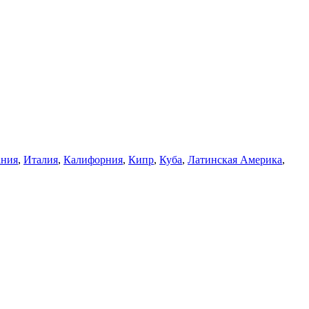
ания
,
Италия
,
Калифорния
,
Кипр
,
Куба
,
Латинская Америка
,