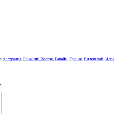
gs
Австралия
,
Ближний Восток
,
Гавайи
,
Греция
,
Индокитай
,
Исп
*