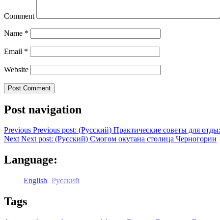
Comment
Name
*
Email
*
Website
Post navigation
Previous
Previous post:
(Русский) Практические советы для отды
Next
Next post:
(Русский) Смогом окутана столица Черногории
Language:
English
Русский
Tags