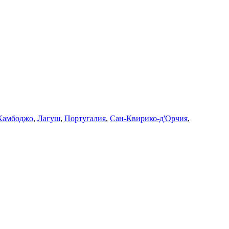
Камбоджо
,
Лагуш
,
Португалия
,
Сан-Квирико-д'Орчия
,