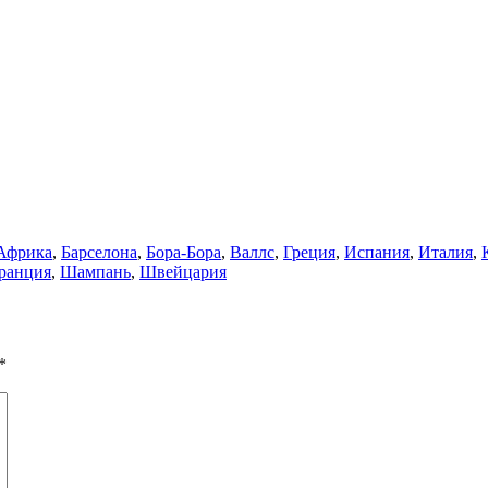
Африка
,
Барселона
,
Бора-Бора
,
Валлс
,
Греция
,
Испания
,
Италия
,
ранция
,
Шампань
,
Швейцария
*