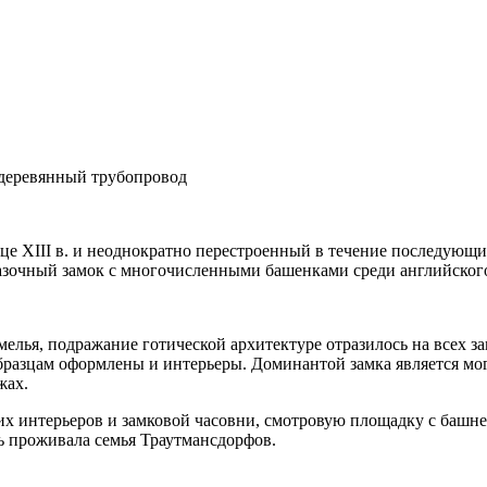
 деревянный трубопровод
е XIII в. и неоднократно перестроенный в течение последующих
азочный замок с многочисленными башенками среди английского
емелья, подражание готической архитектуре отразилось на всех 
образцам оформлены и интерьеры. Доминантой замка является мо
жах.
их интерьеров и замковой часовни, смотровую площадку с башн
ь проживала семья Траутмансдорфов.