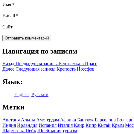
Имя
*
E-mail
*
Сайт
Навигация по записям
Назад
Предыдущая запись:
Бертрамка в Праге
Далее
Следующая запись:
Крепость Йозефов
Язык:
English
Русский
Метки
Австрия
Альпы
Амстердам
Африка
Бангкок
Барселона
Болгари
Индия
Ирландия
Испания
Италия
Каир
Кипр
Китай
Крым
Мос
Шарм-эль-Шейх
Швейцария
туризм