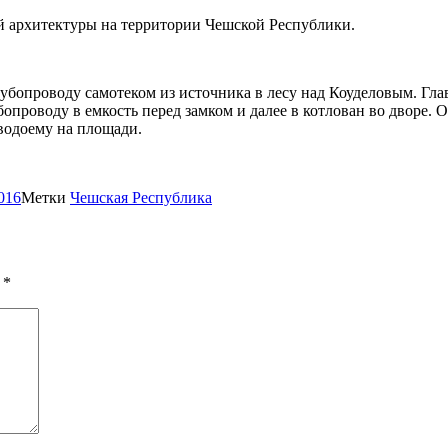
й архитектуры на территории Чешской Республики.
бопроводу самотеком из источника в лесу над Коуделовым. Глав
рубопроводу в емкость перед замком и далее в котлован во дворе.
 водоему на площади.
016
Метки
Чешская Республика
ы
*