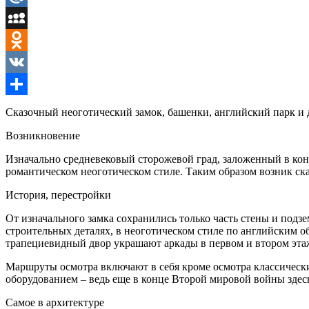
Mail.Ru
MySpace
Odnoklassniki
VK
Отправить
Сказочный неоготический замок, башенки, английский парк и
Возникновение
Изначально средневековый сторожевой град, заложенный в конц
романтическом неоготическом стиле. Таким образом возник ск
История, перестройки
От изначального замка сохранились только часть стены и подз
строительных деталях, в неоготическом стиле по английским 
трапециевидный двор украшают аркады в первом и втором эта
Маршруты осмотра включают в себя кроме осмотра классическ
оборудованием – ведь еще в конце Второй мировой войны здес
Самое в архитектуре