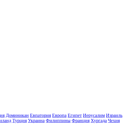
ия
Доминикан
Евпатория
Европа
Египет
Иерусалим
Израиль
иланд
Турция
Украина
Филиппины
Франция
Хургада
Чехия