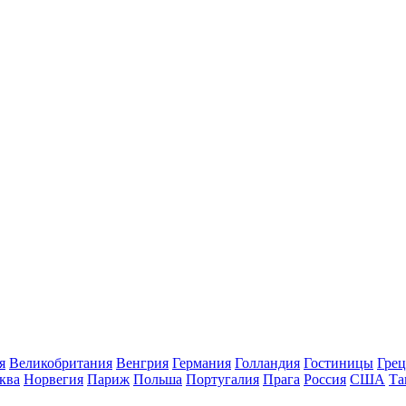
я
Великобритания
Венгрия
Германия
Голландия
Гостиницы
Грец
ква
Норвегия
Париж
Польша
Португалия
Прага
Россия
США
Та