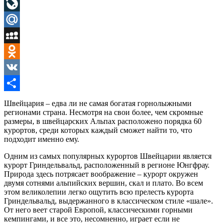
LinkedIn
LiveJournal
Mail.Ru
MySpace
Odnoklassniki
VK
Отправить
Швейцария – едва ли не самая богатая горнолыжными
регионами страна. Несмотря на свои более, чем скромные
размеры, в швейцарских Альпах расположено порядка 60
курортов, среди которых каждый сможет найти то, что
подходит именно ему.
Одним из самых популярных курортов Швейцарии является
курорт Гриндельвальд, расположенный в регионе Юнгфрау.
Природа здесь потрясает воображение – курорт окружен
двумя сотнями альпийских вершин, скал и плато. Во всем
этом великолепии легко ощутить всю прелесть курорта
Гриндельвальд, выдержанного в классическом стиле «шале».
От него веет старой Европой, классическими горными
кемпингами, и все это, несомненно, играет если не