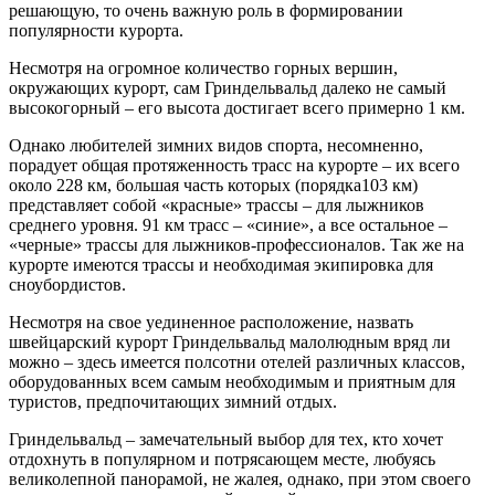
решающую, то очень важную роль в формировании
популярности курорта.
Несмотря на огромное количество горных вершин,
окружающих курорт, сам Гриндельвальд далеко не самый
высокогорный – его высота достигает всего примерно 1 км.
Однако любителей зимних видов спорта, несомненно,
порадует общая протяженность трасс на курорте – их всего
около 228 км, большая часть которых (порядка103 км)
представляет собой «красные» трассы – для лыжников
среднего уровня. 91 км трасс – «синие», а все остальное –
«черные» трассы для лыжников-профессионалов. Так же на
курорте имеются трассы и необходимая экипировка для
сноубордистов.
Несмотря на свое уединенное расположение, назвать
швейцарский курорт Гриндельвальд малолюдным вряд ли
можно – здесь имеется полсотни отелей различных классов,
оборудованных всем самым необходимым и приятным для
туристов, предпочитающих зимний отдых.
Гриндельвальд – замечательный выбор для тех, кто хочет
отдохнуть в популярном и потрясающем месте, любуясь
великолепной панорамой, не жалея, однако, при этом своего