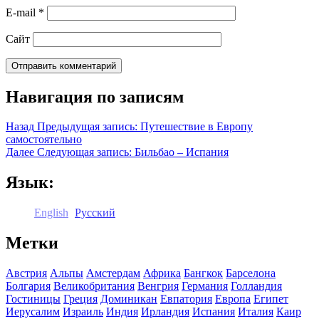
E-mail
*
Сайт
Навигация по записям
Назад
Предыдущая запись:
Путешествие в Европу
самостоятельно
Далее
Следующая запись:
Бильбао – Испания
Язык:
English
Русский
Метки
Австрия
Альпы
Амстердам
Африка
Бангкок
Барселона
Болгария
Великобритания
Венгрия
Германия
Голландия
Гостиницы
Греция
Доминикан
Евпатория
Европа
Египет
Иерусалим
Израиль
Индия
Ирландия
Испания
Италия
Каир