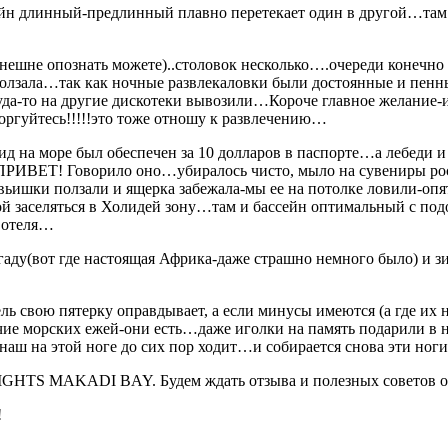
ейн длинный-предлинный плавно перетекает один в другой…там 
 внешне опознать можете)..столовок несколько….очереди конеч
олзала…так как ночные развлекаловки были достоянные и пенны
то на другие дискотеки вывозили…Короче главное желание-и в
ргуйтесь!!!!!это тоже отношу к развлечению…
 на море был обеспечен за 10 долларов в паспорте…а лебеди и
ПРИВЕТ! Говорило оно…убиралось чисто, мыло на сувениры рос
ьишки ползали и ящерка забежала-мы ее на потолке ловили-опят
й заселяться в Холидей зону…там и бассейн оптимальный с по
 отеля…
аду(вот где настоящая Африка-даже страшно немного было) и зи
ь свою пятерку оправдывает, а если минусы имеются (а где их н
ичие морских ежей-они есть…даже иголки на память подарили в
наш на этой ноге до сих пор ходит…и собирается снова эти н
IGHTS MAKADI BAY. Будем ждать отзыва и полезных советов о 
!