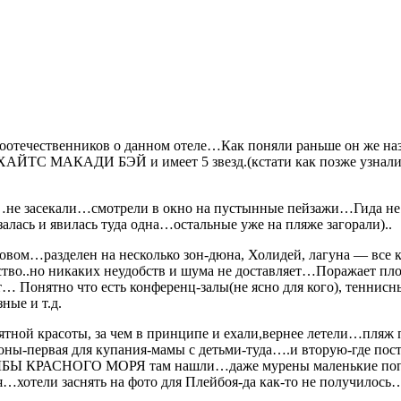
 соотечественников о данном отеле…Как поняли раньше он же н
 ХАЙТС МАКАДИ БЭЙ и имеет 5 звезд.(кстати как позже узнал
…не засекали…смотрели в окно на пустынные пейзажи…Гида не 
алась и явилась туда одна…остальные уже на пляже загорали)..
ом…разделен на несколько зон-дюна, Холидей, лагуна — все ко
ьство..но никаких неудобств и шума не доставляет…Поражает пл
т… Понятно что есть конференц-залы(не ясно для кого), тенни
ные и т.д.
ной красоты, за чем в принципе и ехали,вернее летели…пляж п
 зоны-первая для купания-мамы с детьми-туда….и вторую-где пос
ик РЫБЫ КРАСНОГО МОРЯ там нашли…даже мурены маленькие попа
…хотели заснять на фото для Плейбоя-да как-то не получилось