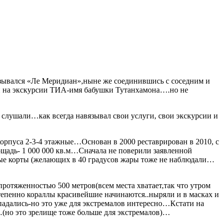
азывался «Ле Меридиан»,ныне же соединившись с соседним и
и на экскурсии ТИА-имя бабушки Тутанхамона….но не
слушали…как всегда навязывал свои услуги, свои экскурсии и
рпуса 2-3-4 этажные…Основан в 2000 реставрирован в 2010, с
ощадь- 1 000 000 кв.м…Сначала не поверили заявленной
сные корты (желающих в 40 градусов жары тоже не наблюдали…
ротяженностью 500 метров(всем места хватает,так что утром
тепенно кораллы красивейшие начинаются..ныряли и в масках и
дались-но это уже для экстремалов интересно…Кстати на
…(но это зрелище тоже больше для экстремалов)…