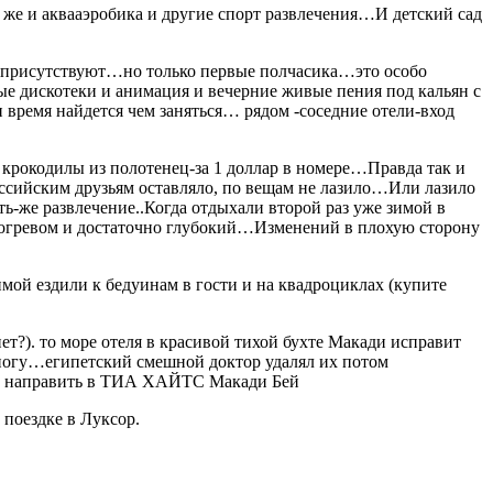
же и аквааэробика и другие спорт развлечения…И детский сад
но присутствуют…но только первые полчасика…это особо
е дискотеки и анимация и вечерние живые пения под кальян с
ремя найдется чем заняться… рядом -соседние отели-вход
 крокодилы из полотенец-за 1 доллар в номере…Правда так и
сийским друзьям оставляло, по вещам не лазило…Или лазило
ь-же развлечение..Когда отдыхали второй раз уже зимой в
догревом и достаточно глубокий…Изменений в плохую сторону
мой ездили к бедуинам в гости и на квадроциклах (купите
ет?). то море отеля в красивой тихой бухте Макади исправит
 ногу…египетский смешной доктор удалял их потом
оги направить в ТИА ХАЙТС Макади Бей
поездке в Луксор.