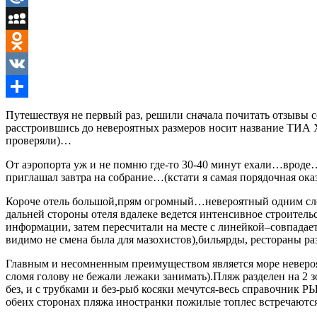
Mail.Ru
MySpace
Odnoklassniki
VK
Отправить
Путешествуя не первый раз, решили сначала почитать отзывы
расстроившись до невероятных размеров носит название ТИА
проверяли)…
От аэропорта уж и не помню где-то 30-40 минут ехали…вроде
приглашал завтра на собрание…(кстати я самая порядочная оказ
Короче отель большой,прям огромный…невероятный одним слов
дальней стороны отеля вдалеке ведется интенсивное строител
информации, затем пересчитали на месте с линейкой–совпадае
видимо не смена была для мазохистов),бильярды, рестораны раз
Главным и несомненным преимуществом является море невероят
сломя голову не бежали лежаки занимать).Пляж разделен на 2
без, и с трубками и без-рыб косяки мечутся-весь справочн
обеих сторонах пляжа иностранки пожилые топлес встречаются