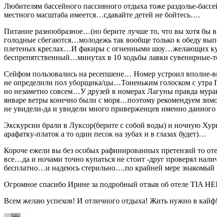
Любителям бассейного пассивного отдыха тоже раздолье-басс
местного масштаба имеется…сдавайте детей не бойтесь….
Питание разнообразное…(но берите лучше то, что вы хотя бы
голодные сбегаются…молодежь так вообще только к обеду вып
плетеных креслах…И факиры с огненными шоу…желающих куда-
беспрепятственный…минутах в 10 ходьбы лавки сувенирные-то
Сейфом пользовались на ресепшене… Номер устроил вполне-вид
не определили пол уборщика/цы…Тоненьким голоском с утра 
но незаметно совсем…У друзей в номерах Лагуны правда мурав
январе ветры конечно были с моря…поэтому рекомендуем зимо
не увидели-да и увидели много приверженцев именно данного
Экскурсии брали в Луксор(берите с собой воды) и ночную Хург
арафатку-платок а то один песок на зубах и в глазах будет)…
Короче ежели вы без особых рафинированных претензий то отел
все…да и ночами точно купаться не стоит -друг проверял нал
бесплатно…и надеюсь стерильно….по крайней мере знакомый 
Огромное спасибо Ирине за подробный отзыв об отеле TIA HE
Всем желаю успехов! И отличного отдыха! Жить нужно в кайф