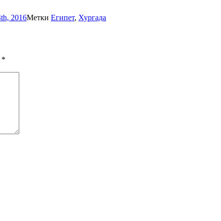
th, 2016
Метки
Египет
,
Хургада
ы
*