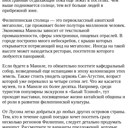
иностранные отдыхающие пока еще лежат в постелях. Чем
выше поднимается солнце, тем всё больше людей в
прибрежной зоне.
Филиппинская столица — это первоклассный азиатский
мегаполис, где проживает более полутора миллионов человек.
Экономика Манилы зависит от текстильной
промышленности, сферы электроники, пищевых отраслей. В
городе построено много небоскребов, с крыши которых
открывается потрясающий вид на мегаполис. Иногда на такой
высоте может находиться ресторан, посетители которого
любуются панорамой.
Если будете в Маниле, то обязательно посетите кафедральный
собор, возведенный еще испанцами в эпоху колонизации этих
земель. Также стоить увидеть церковь Сан-Агустин, возраст
которой уже перевалил за четыре сотни лет. Что же касается
музеев, то в Маниле их более десятка. Например, среди
туристов популярны экскурсии в «Бахай Тсиной», тут
проходят выставки, посвященные жизни китайской общины и
её роли в развитии филиппинской культуры.
От Лусона легко добраться до любых других островов страны.
Тем, кто в течение одной поездки хочет посетить сразу
несколько регионов Филиппин, следует детально продумать
маршрут. Рассмотрите те варианты предложений, которые