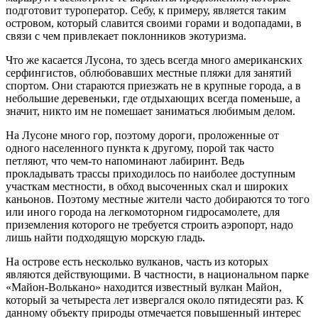
подготовит туроператор. Себу, к примеру, является таким
островом, который славится своими горами и водопадами, в
связи с чем привлекает поклонников экотуризма.
Что же касается Лусона, то здесь всегда много американских
серфингистов, облюбовавших местные пляжи для занятий
спортом. Они стараются приезжать не в крупные города, а в
небольшие деревеньки, где отдыхающих всегда поменьше, а
значит, никто им не помешает заниматься любимым делом.
На Лусоне много гор, поэтому дороги, проложенные от
одного населенного пункта к другому, порой так часто
петляют, что чем-то напоминают лабиринт. Ведь
прокладывать трассы приходилось по наиболее доступным
участкам местности, в обход высоченных скал и широких
каньонов. Поэтому местные жители часто добираются то того
или иного города на легкомоторном гидросамолете, для
приземления которого не требуется строить аэропорт, надо
лишь найти подходящую морскую гладь.
На острове есть несколько вулканов, часть из которых
являются действующими. В частности, в национальном парке
«Майон-Волькано» находится известный вулкан Майон,
который за четыреста лет извергался около пятидесяти раз. К
данному объекту природы отмечается повышенный интерес