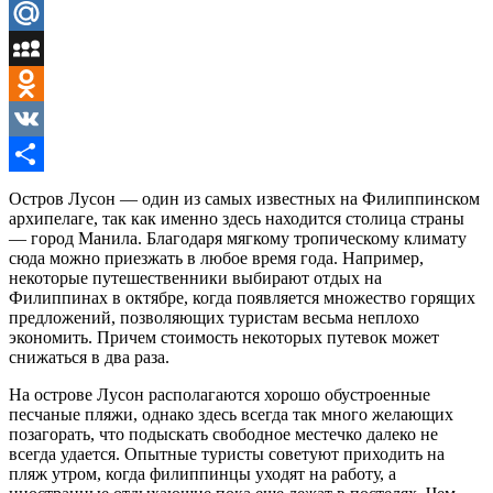
LiveJournal
Mail.Ru
MySpace
Odnoklassniki
VK
Отправить
Остров Лусон — один из самых известных на Филиппинском
архипелаге, так как именно здесь находится столица страны
— город Манила. Благодаря мягкому тропическому климату
сюда можно приезжать в любое время года. Например,
некоторые путешественники выбирают отдых на
Филиппинах в октябре, когда появляется множество горящих
предложений, позволяющих туристам весьма неплохо
экономить. Причем стоимость некоторых путевок может
снижаться в два раза.
На острове Лусон располагаются хорошо обустроенные
песчаные пляжи, однако здесь всегда так много желающих
позагорать, что подыскать свободное местечко далеко не
всегда удается. Опытные туристы советуют приходить на
пляж утром, когда филиппинцы уходят на работу, а