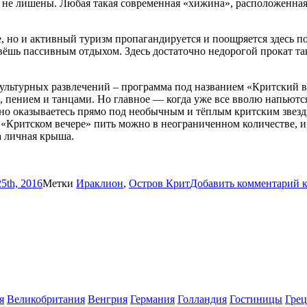
 не лишены. Любая такая современная «хижина», расположенная
е, но и активный туризм пропагандируется и поощряется здесь 
ь пассивным отдыхом. Здесь достаточно недорогой прокат такси
 культурных развлечений – программа под названием «Критский 
 пением и танцами. Но главное — когда уже все вволю напьются
о оказываетесь прямо под необычным и тёплым критским звездны
а «Критском вечере» пить можно в неограниченном количестве, 
а личная крыша.
5th, 2016
Метки
Ираклион
,
Остров Крит
Добавить комментарий
к
я
Великобритания
Венгрия
Германия
Голландия
Гостиницы
Грец