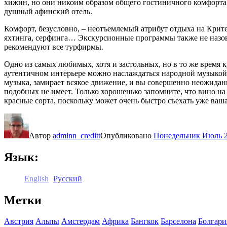
хижин, но они никоим образом общего гостиничного комфорта
душный афинский отель.
Комфорт, безусловно, – неотъемлемый атрибут отдыха на Крит
яхтинга, серфинга… Экскурсионные программы также не назовёш
рекомендуют все турфирмы.
Одно из самых любимых, хотя и застольных, но в то же время
аутентичном интерьере можно наслаждаться народной музыкой,
музыка, замирает всякое движение, и вы совершенно неожиданн
подобных не имеет. Только хорошенько запомните, что вино н
красные сорта, поскольку может очень быстро съехать уже ваш
Автор
adminn_creditt
Опубликовано
Понедельник Июль 2
Язык:
English
Русский
Метки
Австрия
Альпы
Амстердам
Африка
Бангкок
Барселона
Болгари