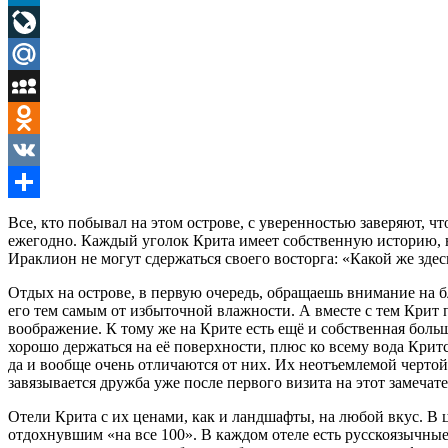
LinkedIn
LiveJournal
Mail.Ru
MySpace
Odnoklassniki
VK
Отправить
Все, кто побывал на этом острове, с уверенностью заверяют, чт
ежегодно. Каждый уголок Крита имеет собственную историю, н
Ираклион не могут сдержаться своего восторга: «Какой же здес
Отдых на острове, в первую очередь, обращаешь внимание на 
его тем самым от избыточной влажности. А вместе с тем Крит 
воображение. К тому же на Крите есть ещё и собственная боль
хорошо держаться на её поверхности, плюс ко всему вода Кри
да и вообще очень отличаются от них. Их неотъемлемой чертой
завязывается дружба уже после первого визита на этот замечат
Отели Крита с их ценами, как и ландшафты, на любой вкус. В
отдохнувшим «на все 100». В каждом отеле есть русскоязычные