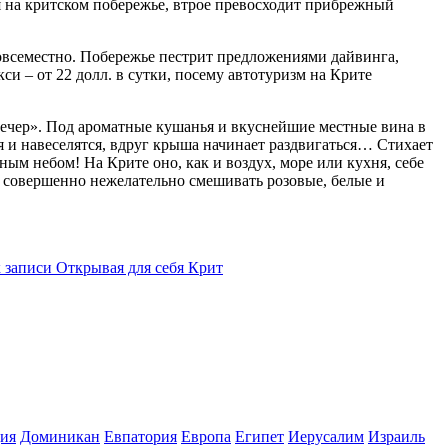
 на критском побережье, втрое превосходит прибрежный
повсеместно. Побережье пестрит предложениями дайвинга,
 – от 22 долл. в сутки, посему автотуризм на Крите
вечер». Под ароматные кушанья и вкуснейшие местные вина в
 и навеселятся, вдруг крыша начинает раздвигаться… Стихает
м небом! На Крите оно, как и воздух, море или кухня, себе
и совершенно нежелательно смешивать розовые, белые и
 записи Открывая для себя Крит
ия
Доминикан
Евпатория
Европа
Египет
Иерусалим
Израиль