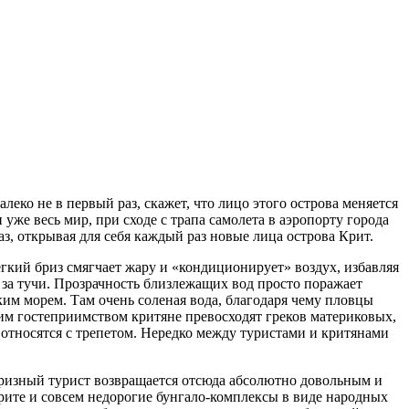
леко не в первый раз, скажет, что лицо этого острова меняется
же весь мир, при сходе с трапа самолета в аэропорту города
аз, открывая для себя каждый раз новые лица острова Крит.
гкий бриз смягчает жару и «кондиционирует» воздух, избавляя
я за тучи. Прозрачность близлежащих вод просто поражает
ким морем. Там очень соленая вода, благодаря чему пловцы
им гостеприимством критяне превосходят греков материковых,
е относятся с трепетом. Нередко между туристами и критянами
апризный турист возвращается отсюда абсолютно довольным и
Крите и совсем недорогие бунгало-комплексы в виде народных