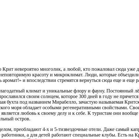
о Крит невероятно многолик, а любой, кто пожаловал сюда уже да
еповторимую красоту и микроклимат. Люди, которые объездили у
ь аромат!» и впоследствии стремятся вернуться сюда еще и еще р
благодатный климат и уникальные флору и фауну. Постоянный лё
прославился своим солнцем, которое 300 дней в году не прячетс
шая бухта под названием Мирабелло, зачастую называемая Критс
тского моря обладает особыми регенеративными свойствами. Сво
 является любовь к своему делу и к себе. К туристам они вообщ
ельный остров.
 целом, преобладают 4-х и 5-тизвездочные отели. Даже самый к
 работники, а для детей работают специальные клубы. Есть на 