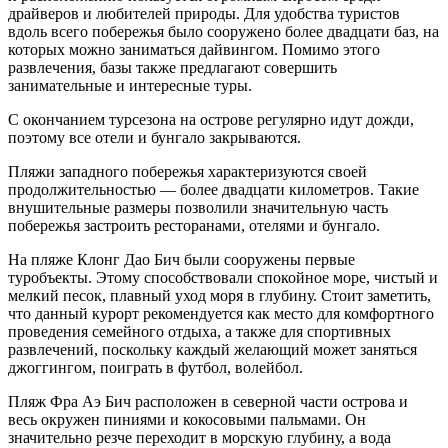
драйверов и любителей природы. Для удобства туристов
вдоль всего побережья было сооружено более двадцати баз, на
которых можно заниматься дайвингом. Помимо этого
развлечения, базы также предлагают совершить
занимательные и интересные туры.
С окончанием турсезона на острове регулярно идут дожди,
поэтому все отели и бунгало закрываются.
Пляжи западного побережья характеризуются своей
продолжительностью — более двадцати километров. Такие
внушительные размеры позволили значительную часть
побережья застроить ресторанами, отелями и бунгало.
На пляже Клонг Дао Бич были сооружены первые
туробъекты. Этому способствовали спокойное море, чистый и
мелкий песок, плавный уход моря в глубину. Стоит заметить,
что данный курорт рекомендуется как место для комфортного
проведения семейного отдыха, а также для спортивных
развлечений, поскольку каждый желающий может заняться
джоггингом, поиграть в футбол, волейбол.
Пляж Фра Аэ Бич расположен в северной части острова и
весь окружен пиниями и кокосовыми пальмами. Он
значительно резче переходит в морскую глубину, а вода