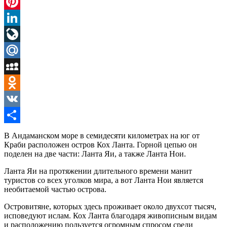
Twitter
Pinterest
LinkedIn
LiveJournal
Mail.Ru
MySpace
Odnoklassniki
VK
Отправить
В Андаманском море в семидесяти километрах на юг от
Краби расположен остров Кох Ланта. Горной цепью он
поделен на две части: Ланта Яи, а также Ланта Нои.
Ланта Яи на протяжении длительного времени манит
туристов со всех уголков мира, а вот Ланта Нои является
необитаемой частью острова.
Островитяне, которых здесь проживает около двухсот тысяч,
исповедуют ислам. Кох Ланта благодаря живописным видам
и расположению пользуется огромным спросом среди