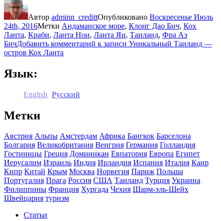
Автор
adminn_creditt
Опубликовано
Воскресенье Июль
24th, 2016
Метки
Андаманское море
,
Клонг Дао Бич
,
Кох
Ланта
,
Краби
,
Ланта Нои
,
Ланта Яи
,
Таиланд
,
Фра Аэ
Бич
Добавить комментарий
к записи Уникальный Таиланд —
остров Кох Ланта
Язык:
English
Русский
Метки
Австрия
Альпы
Амстердам
Африка
Бангкок
Барселона
Болгария
Великобритания
Венгрия
Германия
Голландия
Гостиницы
Греция
Доминикан
Евпатория
Европа
Египет
Иерусалим
Израиль
Индия
Ирландия
Испания
Италия
Каир
Кипр
Китай
Крым
Москва
Норвегия
Париж
Польша
Португалия
Прага
Россия
США
Таиланд
Турция
Украина
Филиппины
Франция
Хургада
Чехия
Шарм-эль-Шейх
Швейцария
туризм
Статьи