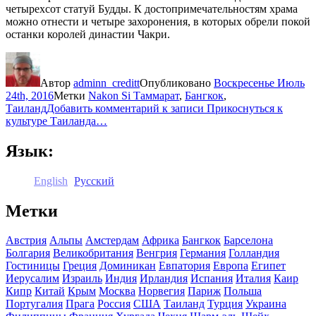
четырехсот статуй Будды. К достопримечательностям храма
можно отнести и четыре захоронения, в которых обрели покой
останки королей династии Чакри.
Автор
adminn_creditt
Опубликовано
Воскресенье Июль
24th, 2016
Метки
Nakon Si Таммарат
,
Бангкок
,
Таиланд
Добавить комментарий
к записи Прикоснуться к
культуре Таиланда…
Язык:
English
Русский
Метки
Австрия
Альпы
Амстердам
Африка
Бангкок
Барселона
Болгария
Великобритания
Венгрия
Германия
Голландия
Гостиницы
Греция
Доминикан
Евпатория
Европа
Египет
Иерусалим
Израиль
Индия
Ирландия
Испания
Италия
Каир
Кипр
Китай
Крым
Москва
Норвегия
Париж
Польша
Португалия
Прага
Россия
США
Таиланд
Турция
Украина