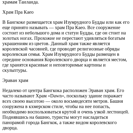
храмам Таиланда.
Храм Пра Каео
В Бангкоке размещается храм Изумрудного Будды или как его
еще принято называть — храм Пра Каео. Все сооружение
состоит из небольшого дома и статуи Будды, где он стоит на
золотых ногах. Прохожие не перестают удивляться богатым
украшениям из цветов. Данный храм также является
королевской часовней, где проводят религиозные обряды
королевская семья. Храм Изумрудного Будды размещен в
середине основания Королевского дворца и является местом,
где хранятся красивые и неповторимые картины и
скульптуры.
Эраван храм
Недалеко от центра Бангкока расположен Эраван храм. Его
часто называют Храм «Dawn», поскольку здание поражает
всех своею высотою — около восьмидесяти метров. Башня
сооружена в кхмерском стиле, чтобы на нее попасть,
необходимо воспользоваться крутой и очень узкой лестницей.
Поднявшись на башню, туристы могут насладиться
панорамой города Бангкок, а также видом королевского
дворца.