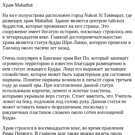
Храм Mahathat
На юге полуострова расположен город Nakon Si Таммарат, где
размещен храм Mahathat. Здание является центром тайских
буддистов, которые проживают на юге страны. Это
сооружение имеет богатую историю, поскольку строилось оно
в четырнадцатом веке. Главной достопримечательностью
храма является статуя будды Шри-Ланки, которую привезли в
Таиланд около тысячи лет назад.
Очень популярен в Бангкоке храм Ват По, который занимает
огромную территорию и известен благодаря размещению в
нем статуи лежащего Будды. Лицо его выражает застывшее
спокойствие, которое может быть характерным для состояния
нирваны. Понятие нирваны возникло в пятьсот сорок третьем
году до нашей эры. При изготовлении данной статуи
использовали кирпичи, цемент и золотые пластины,
которыми укрывали верх статуи. Стоит заметить, что Учитель
лежит на боку, подложив под голову руку. Данная статуя не
может оставить никого безразличным, поскольку с
ракушечных пластинок сложено около сотни воплощений
Будды.
Храм строился в восемнадцатом веке, во время правления
Рамы Первого. В главном зале также можно видеть около