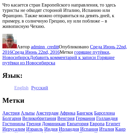
Что касается стран Европейского направления, то здесь
туристы не обходят стороной Италию, Испанию или
Францию. Также можно отправиться на девять дней, к
примеру, в солнечную Грецию, ну или поближе – в
живописную Чехию.
Автор
adminn_creditt
Опубликовано
Среда Июнь 22nd,
2016
Среда Июнь 22nd, 2016
Метки
горящие путёвки
,
Новосибирск
Добавить комментарий
к записи Горящие
путёвки из Новосибирска
Язык:
English
Русский
Метки
Австрия
Альпы
Амстердам
Африка
Бангкок
Барселона
Болгария
Великобритания
Венгрия
Германия
Голландия
Гостиницы
Греция
Доминикан
Евпатория
Европа
Египет
Иерусалим
Израиль
Индия
Ирландия
Испания
Италия
Каир