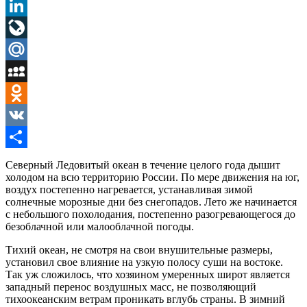
Pinterest
LinkedIn
LiveJournal
Mail.Ru
MySpace
Odnoklassniki
VK
Отправить
Северный Ледовитый океан в течение целого года дышит
холодом на всю территорию России. По мере движения на юг,
воздух постепенно нагревается, устанавливая зимой
солнечные морозные дни без снегопадов. Лето же начинается
с небольшого похолодания, постепенно разогревающегося до
безоблачной или малооблачной погоды.
Тихий океан, не смотря на свои внушительные размеры,
установил свое влияние на узкую полосу суши на востоке.
Так уж сложилось, что хозяином умеренных широт является
западный перенос воздушных масс, не позволяющий
тихоокеанским ветрам проникать вглубь страны. В зимний