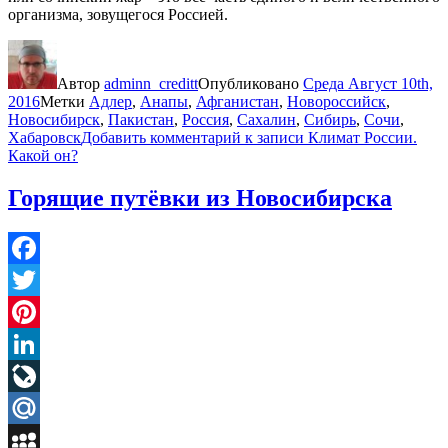
организма, зовущегося Россией.
Автор
adminn_creditt
Опубликовано
Среда Август 10th,
2016
Метки
Адлер
,
Анапы
,
Афганистан
,
Новороссийск
,
Новосибирск
,
Пакистан
,
Россия
,
Сахалин
,
Сибирь
,
Сочи
,
Хабаровск
Добавить комментарий
к записи Климат России.
Какой он?
Горящие путёвки из Новосибирска
Facebook
Twitter
Pinterest
LinkedIn
LiveJournal
Mail.Ru