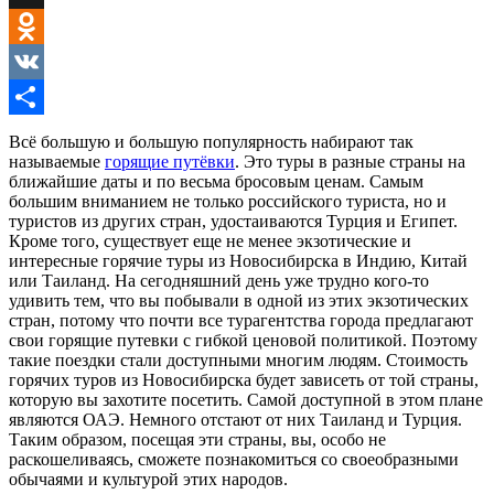
MySpace
Odnoklassniki
VK
Отправить
Всё большую и большую популярность набирают так
называемые
горящие путёвки
. Это туры в разные страны на
ближайшие даты и по весьма бросовым ценам. Самым
большим вниманием не только российского туриста, но и
туристов из других стран, удостаиваются Турция и Египет.
Кроме того, существует еще не менее экзотические и
интересные горячие туры из Новосибирска в Индию, Китай
или Таиланд. На сегодняшний день уже трудно кого-то
удивить тем, что вы побывали в одной из этих экзотических
стран, потому что почти все турагентства города предлагают
свои горящие путевки с гибкой ценовой политикой. Поэтому
такие поездки стали доступными многим людям. Стоимость
горячих туров из Новосибирска будет зависеть от той страны,
которую вы захотите посетить. Самой доступной в этом плане
являются ОАЭ. Немного отстают от них Таиланд и Турция.
Таким образом, посещая эти страны, вы, особо не
раскошеливаясь, сможете познакомиться со своеобразными
обычаями и культурой этих народов.