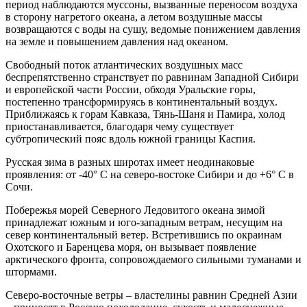
период наблюдаются муссоны, вызванные переносом воздуха
в сторону нагретого океана, а летом воздушные массы
возвращаются с воды на сушу, ведомые понижением давления
на земле и повышением давления над океаном.
Свободный поток атлантических воздушных масс
беспрепятственно странствует по равнинам Западной Сибири
и европейской части России, обходя Уральские горы,
постепенно трансформируясь в континентальный воздух.
Приближаясь к горам Кавказа, Тянь-Шаня и Памира, холод
приостанавливается, благодаря чему существует
субтропический пояс вдоль южной границы Каспия.
Русская зима в разных широтах имеет неодинаковые
проявления: от -40° С на северо-востоке Сибири и до +6° С в
Сочи.
Побережья морей Северного Ледовитого океана зимой
принадлежат южным и юго-западным ветрам, несущим на
север континентальный ветер. Встретившись по окраинам
Охотского и Баренцева моря, он вызывает появление
арктического фронта, сопровождаемого сильными туманами и
штормами.
Северо-восточные ветры – властелины равнин Средней Азии