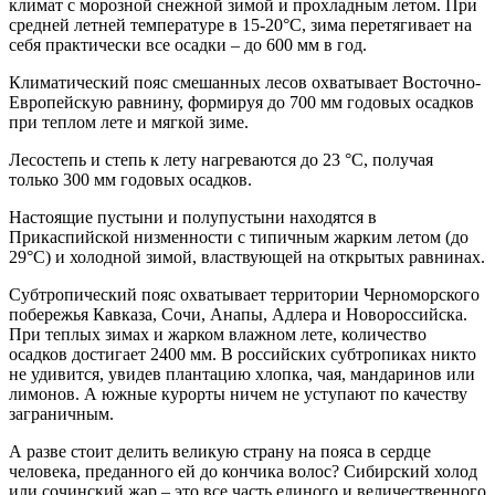
климат с морозной снежной зимой и прохладным летом. При
средней летней температуре в 15-20°С, зима перетягивает на
себя практически все осадки – до 600 мм в год.
Климатический пояс смешанных лесов охватывает Восточно-
Европейскую равнину, формируя до 700 мм годовых осадков
при теплом лете и мягкой зиме.
Лесостепь и степь к лету нагреваются до 23 °С, получая
только 300 мм годовых осадков.
Настоящие пустыни и полупустыни находятся в
Прикаспийской низменности с типичным жарким летом (до
29°С) и холодной зимой, властвующей на открытых равнинах.
Субтропический пояс охватывает территории Черноморского
побережья Кавказа, Сочи, Анапы, Адлера и Новороссийска.
При теплых зимах и жарком влажном лете, количество
осадков достигает 2400 мм. В российских субтропиках никто
не удивится, увидев плантацию хлопка, чая, мандаринов или
лимонов. А южные курорты ничем не уступают по качеству
заграничным.
А разве стоит делить великую страну на пояса в сердце
человека, преданного ей до кончика волос? Сибирский холод
или сочинский жар – это все часть единого и величественного