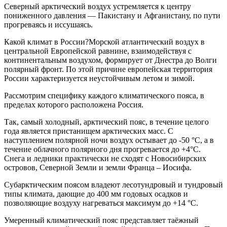
Северный арктический воздух устремляется к центру
пониженного давления — Пакистану и Афганистану, по пути
прогреваясь и иссушаясь.
Какой климат в России?Морской атлантический воздух в
центральной Европейской равнине, взаимодействуя с
континентальным воздухом, формирует от Днестра до Волги
полярный фронт. По этой причине европейская территория
России характеризуется неустойчивым летом и зимой.
Рассмотрим специфику каждого климатического пояса, в
пределах которого расположена Россия.
Так, самый холодный, арктический пояс, в течение целого
года является пристанищем арктических масс. С
наступлением полярной ночи воздух остывает до -50 °С, а в
течение облачного полярного дня прогревается до +4°С.
Снега и ледники практически не сходят с Новосибирских
островов, Северной Земли и земли Франца – Иосифа.
Субарктическим поясом владеют лесотундровый и тундровый
типы климата, дающие до 400 мм годовых осадков и
позволяющие воздуху нагреваться максимум до +14 °С.
Умеренный климатический пояс представляет таёжный