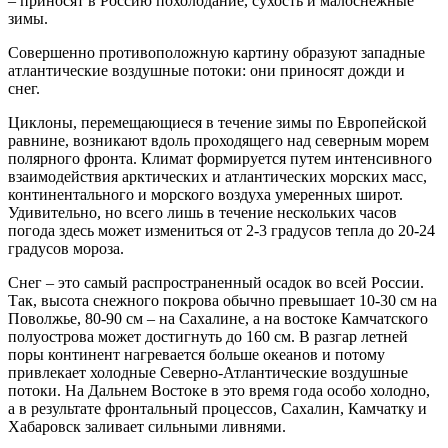
– приносят в Россию похолодание, сухость и малоснежные
зимы.
Совершенно противоположную картину образуют западные
атлантические воздушные потоки: они приносят дожди и
снег.
Циклоны, перемещающиеся в течение зимы по Европейской
равнине, возникают вдоль проходящего над северным морем
полярного фронта. Климат формируется путем интенсивного
взаимодействия арктических и атлантических морских масс,
континентального и морского воздуха умеренных широт.
Удивительно, но всего лишь в течение нескольких часов
погода здесь может измениться от 2-3 градусов тепла до 20-24
градусов мороза.
Снег – это самый распространенный осадок во всей России.
Так, высота снежного покрова обычно превышает 10-30 см на
Поволжье, 80-90 см – на Сахалине, а на востоке Камчатского
полуострова может достигнуть до 160 см. В разгар летней
поры континент нагревается больше океанов и потому
привлекает холодные Северно-Атлантические воздушные
потоки. На Дальнем Востоке в это время года особо холодно,
а в результате фронтальный процессов, Сахалин, Камчатку и
Хабаровск заливает сильными ливнями.