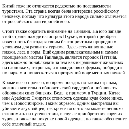
Китай тоже не отличается редкостью по посещаемости
туристами. Эта страна всегда была интересна российскому
человеку, потому что культура этого народа сильно отличается
от российского или европейского.
Стоит также обратить внимание на Таиланд. На юго-западе
этой страны находится остров Пхукет, который приобрел
известность благодаря своим благоприятным природным
условиям для развития туризма. Здесь есть живописные
пляжи, леса и горы. Ещё одним развлекательным и самым
посещаемым местом Таиланда, является городок Паттайя.
Здесь можно понаблюдать за тем как выращивают животных
на слоновьих, тигровых, и крокодиловых фермах, побродить
по паркам и поплескаться в прозрачной воде местных пляжей.
Кроме всего прочего, во время поездок по таким странам,
можно значительно обновить свой гардероб и побаловать
обновками свих близких. Ведь, к примеру, в Турции, Китае,
или Арабских Эмиратах стоимость одежды куда более ниже,
чем в Новосибирске. Таким образом, одним выстрелом вы
убиваете двух зайцев, т.е. кроме того что вы можете неплохо
сэкономить на путешествии, в случае приобретения горячих
туров, а также на покупке новой одежды, но также обеспечите
себе отличный отдых.