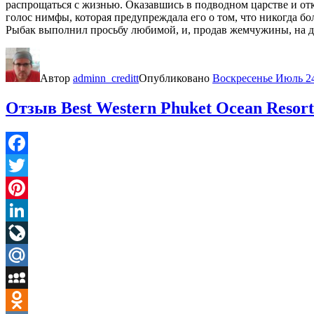
распрощаться с жизнью. Оказавшись в подводном царстве и от
голос нимфы, которая предупреждала его о том, что никогда бо
Рыбак выполнил просьбу любимой, и, продав жемчужины, на дл
Автор
adminn_creditt
Опубликовано
Воскресенье Июль 24
Отзыв Best Western Phuket Ocean Resort
Facebook
Twitter
Pinterest
LinkedIn
LiveJournal
Mail.Ru
MySpace