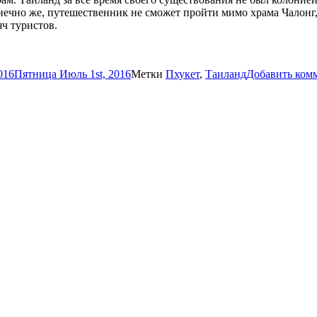
нечно же, путешественник не сможет пройти мимо храма Чалонг,
ч туристов.
016
Пятница Июль 1st, 2016
Метки
Пхукет
,
Таиланд
Добавить ком