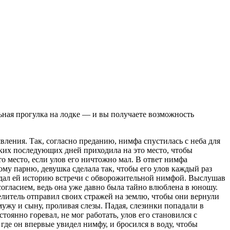
ьная прогулка на лодке — и вы получаете возможность
ления. Так, согласно преданию, нимфа спустилась с неба для
ьких последующих дней приходила на это место, чтобы
то место, если улов его ничтожно мал. В ответ нимфа
му парню, девушка сделала так, чтобы его улов каждый раз
оведал ей историю встречи с обворожительной нимфой. Выслушав
согласием, ведь она уже давно была тайно влюблена в юношу.
елитель отправил своих стражей на землю, чтобы они вернули
мужу и сыну, проливая слезы. Падая, слезинки попадали в
оянно горевал, не мог работать, улов его становился с
где он впервые увидел нимфу, и бросился в воду, чтобы