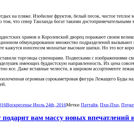
тдых на пляже. Изобилие фруктов, белый песок, чистое теплое мо
 о том, что север Таиланда богат такими достопримечательными 
ддистских храмов и Королевский дворец поражают своим велик
диционном обмундировании множество подразделений вызывают 
те кажутся нонсенсом мохнатые высокие шапки. Но это все коро
обставили торговцы сувенирами. Подвесками с изображениями с
зделушек имеющих буддистскую направленность. Их цена совсем
тно все. Даже вставные челюсти, в широком ассортименте лежащ
озолоченная огромная сорокаметровая фигура Лежащего Буды на
ей.
016
Воскресенье Июль 24th, 2016
Метки
Паттайя
,
Пхи-Пхи
,
Пхуке
 подарит вам массу новых впечатлений 