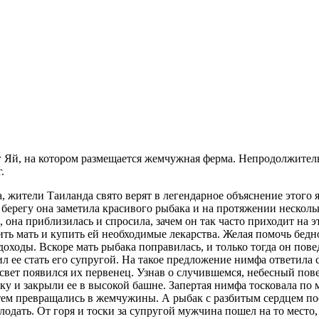
нг Яй, на котором размещается жемчужная ферма. Непродолжител
.
жители Таиланда свято верят в легендарное объяснение этого яв
а берегу она заметила красивого рыбака и на протяжении нескол
 она приблизилась и спросила, зачем он так часто приходит на э
ь мать и купить ей необходимые лекарства. Желая помочь бедно
о доходы. Вскоре мать рыбака поправилась, и только тогда он п
л ее стать его супругой. На такое предложение нимфа ответила 
свет появился их первенец. Узнав о случившемся, небесный пов
ку и закрыли ее в высокой башне. Запертая нимфа тосковала по 
тем превращались в жемчужины. А рыбак с разбитым сердцем пост
одать. От горя и тоски за супругой мужчина пошел на то место, 