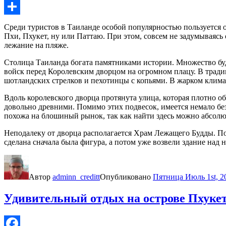
VK
Отправить
Среди туристов в Таиланде особой популярностью пользуется о
Пхи, Пхукет, ну или Паттаю. При этом, совсем не задумываясь
лежание на пляже.
Столица Таиланда богата памятниками истории. Множество бу
войск перед Королевским дворцом на огромном плацу. В тра
шотландских стрелков и пехотинцы с копьями. В жарком клима
Вдоль королевского дворца протянута улица, которая плотно 
довольно древними. Помимо этих подвесок, имеется немало бе
похожа на блошиный рынок, так как найти здесь можно абсолю
Неподалеку от дворца располагается Храм Лежащего Будды. П
сделана сначала была фигура, а потом уже возвели здание над н
Автор
adminn_creditt
Опубликовано
Пятница Июль 1st, 2
Удивительный отдых на острове Пхукет