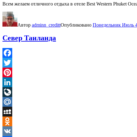
Всем желаем отличного отдыха в отеле Best Western Phuket Ocea
Автор
adminn_creditt
Опубликовано
Понедельник Июль 4
Север Таиланда
Facebook
Twitter
Pinterest
LinkedIn
LiveJournal
Mail.Ru
MySpace
Odnoklassniki