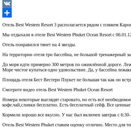
Odnoklassniki
VK
Отправить
Отель Best Western Resort 3 располагается рядом с пляжем Каро
Мы отдыхали в отеле Best Western Phuket Ocean Resort с 06.01.1
Отель понравился тянет на 4 звезды.
На территории отеля три бассейна, не большой тренажерный зал
До моря идти примерно 300 метров по оживлённой дороге. Лежа
Море чистое купаться одно удовольствие. Да, у бассейна лежак
Площадь отеля Бест Вестерн Пхукет не большая так как он встр
Смотрите видео отель Best Western Phuket Ocean Resort
Номера некоторые выглядят старовато, но есть всё необходимое
кофе,чай,сливки бесплатно. Есть бесплатный сейф. Все ценные
Кормили хорошо все вкусно. У нас был включен завтрак с 6:30-
Отель Best Western Phuket ставим оценку отлично. Место для т