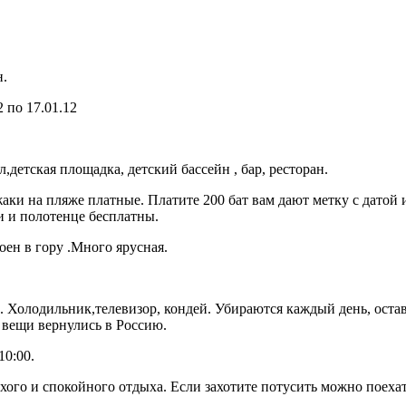
н.
2 по 17.01.12
,детская площадка, детский бассейн , бар, ресторан.
ки на пляже платные. Платите 200 бат вам дают метку с датой и
и и полотенце бесплатны.
оен в гору .Много ярусная.
. Холодильник,телевизор, кондей. Убираются каждый день, остав
 вещи вернулись в Россию.
10:00.
ихого и спокойного отдыха. Если захотите потусить можно поехат