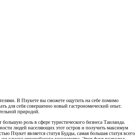
елями. В Пхукете вы сможете ощутить на себе помимо
нать для себя совершенно новый гастрономический опыт.
тельной природой.
т большую роль в сфере туристического бизнеса Таиланда.
енности людей населяющих этот остров и получить максимум
ью Пхукет является статуя Будды, самая большая статуя всего
 ни одного европейского государства. Этот факт позволил