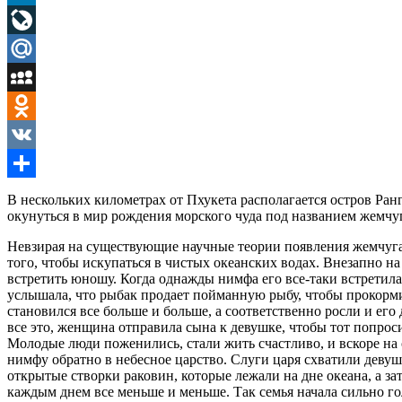
LinkedIn
LiveJournal
Mail.Ru
MySpace
Odnoklassniki
VK
Отправить
В нескольких километрах от Пхукета располагается остров Ра
окунуться в мир рождения морского чуда под названием жемчуг
Невзирая на существующие научные теории появления жемчуга, 
того, чтобы искупаться в чистых океанских водах. Внезапно н
встретить юношу. Когда однажды нимфа его все-таки встретила,
услышала, что рыбак продает пойманную рыбу, чтобы прокормит
становился все больше и больше, а соответственно росли и ег
все это, женщина отправила сына к девушке, чтобы тот попроси
Молодые люди поженились, стали жить счастливо, и вскоре на 
нимфу обратно в небесное царство. Слуги царя схватили девуш
открытые створки раковин, которые лежали на дне океана, а за
каждым днем все меньше и меньше. Так семья начала сильно гол