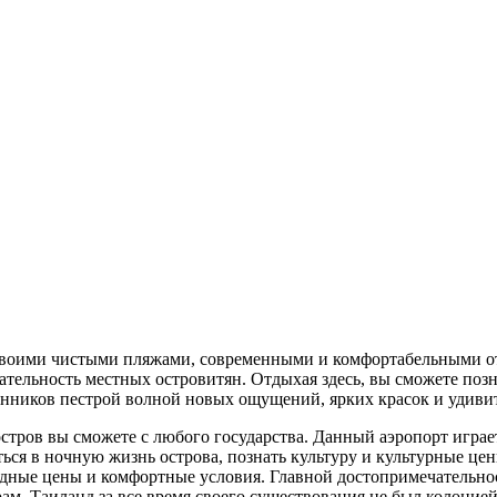
 своими чистыми пляжами, современными и комфортабельными от
тельность местных островитян. Отдыхая здесь, вы сможете поз
енников пестрой волной новых ощущений, ярких красок и удиви
стров вы сможете с любого государства. Данный аэропорт играе
ться в ночную жизнь острова, познать культуру и культурные ц
дные цены и комфортные условия. Главной достопримечательност
ам. Таиланд за все время своего существования не был колонией