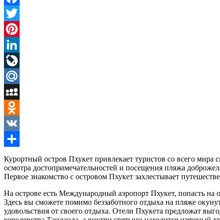
Facebook
Twitter
Pinterest
LinkedIn
LiveJournal
Mail.Ru
MySpace
Odnoklassniki
VK
Отправить
Курортный остров Пхукет привлекает туристов со всего мира
осмотра достопримечательностей и посещения пляжа доброжела
Первое знакомство с островом Пхукет захлестывает путешеств
На острове есть Международный аэропорт Пхукет, попасть на о
Здесь вы сможете помимо беззаботного отдыха на пляже окуну
удовольствия от своего отдыха. Отели Пхукета предложат выго
королевства Таиланда, а внутри святыни находится изящный хр