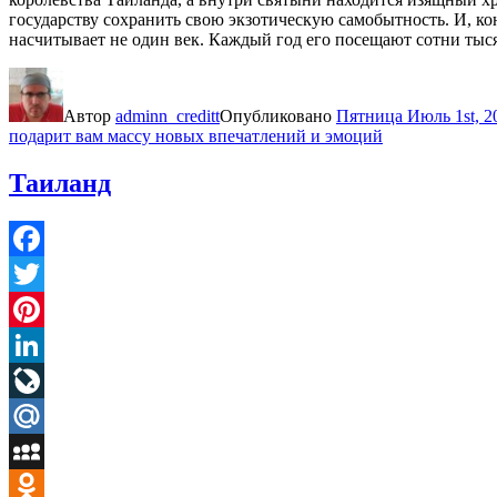
государству сохранить свою экзотическую самобытность. И, ко
насчитывает не один век. Каждый год его посещают сотни тыся
Автор
adminn_creditt
Опубликовано
Пятница Июль 1st, 2
подарит вам массу новых впечатлений и эмоций
Таиланд
Facebook
Twitter
Pinterest
LinkedIn
LiveJournal
Mail.Ru
MySpace