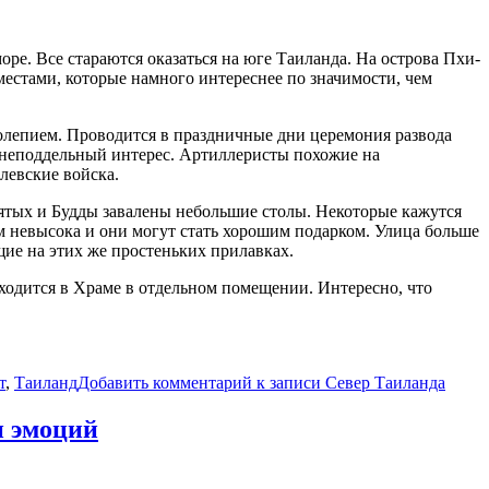
ре. Все стараются оказаться на юге Таиланда. На острова Пхи-
местами, которые намного интереснее по значимости, чем
олепием. Проводится в праздничные дни церемония развода
неподдельный интерес. Артиллеристы похожие на
левские войска.
вятых и Будды завалены небольшие столы. Некоторые кажутся
 невысока и они могут стать хорошим подарком. Улица больше
ие на этих же простеньких прилавках.
ходится в Храме в отдельном помещении. Интересно, что
т
,
Таиланд
Добавить комментарий
к записи Север Таиланда
и эмоций