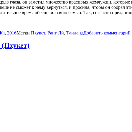
крыв глаза, он заметил множество красивых жемчужин, которые
льше не сможет к нему вернуться, и просила, чтобы он собрал э
ительное время обеспечил свою семью. Так, согласно преданию,
th, 2016
Метки
Пхукет
,
Ранг Яй
,
Таиланд
Добавить комментарий
 (Пхукет)