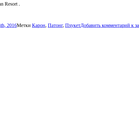
n Resort .
th, 2016
Метки
Карон
,
Патонг
,
Пхукет
Добавить комментарий
к за