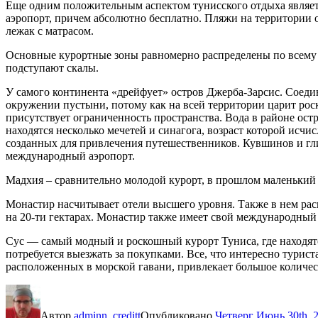
Еще одним положительным аспектом тунисского отдыха являетс
аэропорт, причем абсолютно бесплатно. Пляжи на территории от
лежак с матрасом.
Основные курортные зоны равномерно распределены по всему 
подступают скалы.
У самого континента «дрейфует» остров Джерба-Зарсис. Соединя
окружении пустыни, потому как на всей территории царит рос
присутствует ограниченность пространства. Вода в районе ост
находятся несколько мечетей и синагога, возраст которой исч
созданных для привлечения путешественников. Кувшинов и гл
международный аэропорт.
Мадхия – сравнительно молодой курорт, в прошлом маленький
Монастир насчитывает отели высшего уровня. Также в нем рас
на 20-ти гектарах. Монастир также имеет свой международный 
Сус — самый модный и роскошный курорт Туниса, где находятся
потребуется выезжать за покупками. Все, что интересно туриста
расположенных в морской гавани, привлекает большое количе
Автор
adminn_creditt
Опубликовано
Четверг Июнь 30th, 