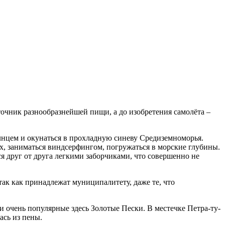
точник разнообразнейшей пищи, а до изобретения самолёта –
лнцем и окунаться в прохладную синеву Средиземноморья.
х, заниматься виндсерфингом, погружаться в морские глубины.
я друг от друга легкими заборчиками, что совершенно не
ак как принадлежат муниципалитету, даже те, что
 очень популярные здесь Золотые Пески. В местечке Петра-ту-
ась из пены.