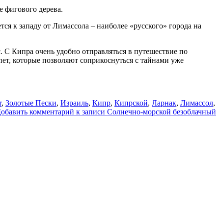
е фигового дерева.
ся к западу от Лимассола – наиболее «русского» города на
 C Кипра очень удобно отправляться в путешествие по
ет, которые позволяют соприкоснуться с тайнами уже
т
,
Золотые Пески
,
Израиль
,
Кипр
,
Кипрской
,
Ларнак
,
Лимассол
,
обавить комментарий
к записи Солнечно-морской безоблачный