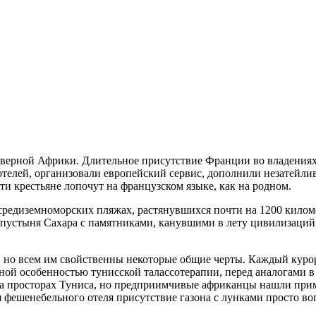
Северной Африки. Длительное присутствие Франции во владениях
 отелей, организовали европейский сервис, дополнили незатей
ти крестьяне лопочут на французском языке, как на родном.
а средиземноморских пляжах, растянувшихся почти на 1200 кило
ая пустыня Сахара с памятниками, канувшими в лету цивилизаци
но всем им свойственны некоторые общие черты. Каждый курорт
ой особенностью тунисской талассотерапии, перед аналогами в д
о на просторах Туниса, но предприимчивые африканцы нашли пр
я фешенебельного отеля присутствие газона с лунками просто во