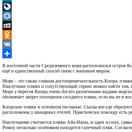
LinkedIn
LiveJournal
Mail.Ru
MySpace
Odnoklassniki
VK
Отправить
В восточной части Средиземного моря расположился остров Кип
ещё и единственный способ связи с внешним миром.
Море – это также главная достопримечательность Кипра: пляж
Наилучшие пляжи и сопутствующий сервис можно найти там, гд
Море у берегов Кипра очень богато различными видами морски
обозначает запрет посещения соседнего пляжа, если вы не в вос
Кипрские пляжи в основном песчаные. Скалы кое-где образуют
расположены у шикарных отелей. Практически повсюду есть р
Наилучшими считаются пляжи Айа-Напы, и один из них, самый 
Ромиу несколько особняком находится галечный пляж. Согласно