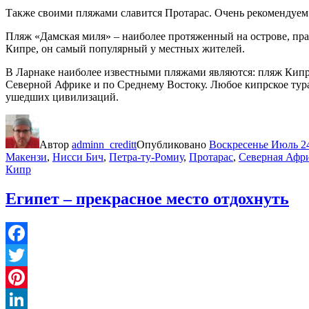
Также своими пляжами славится Протарас. Очень рекомендуем 
Пляж «Дамская миля» – наиболее протяженный на острове, практ
Кипре, он самый популярный у местных жителей.
В Ларнаке наиболее известными пляжами являются: пляж Кипрс
Северной Африке и по Среднему Востоку. Любое кипрское тура
ушедших цивилизаций.
Автор
adminn_creditt
Опубликовано
Воскресенье Июль 24
Макензи
,
Нисси Бич
,
Петра-ту-Ромиу
,
Протарас
,
Северная Афр
Кипр
Египет – прекрасное место отдохнуть
Facebook
Twitter
Pinterest