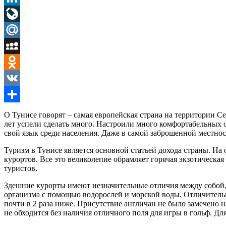
LinkedIn
LiveJournal
Mail.Ru
MySpace
Odnoklassniki
VK
Отправить
О Тунисе говорят – самая европейская страна на территории 
лет успели сделать много. Настроили много комфортабельных
свой язык среди населения. Даже в самой заброшенной местнос
Туризм в Тунисе является основной статьей дохода страны. Н
курортов. Все это великолепие обрамляет горячая экзотическ
туристов.
Здешние курорты имеют незначительные отличия между собой, 
организма с помощью водорослей и морской воды. Отличительн
почти в 2 раза ниже. Присутствие англичан не было замечен
не обходится без наличия отличного поля для игры в гольф. Дл