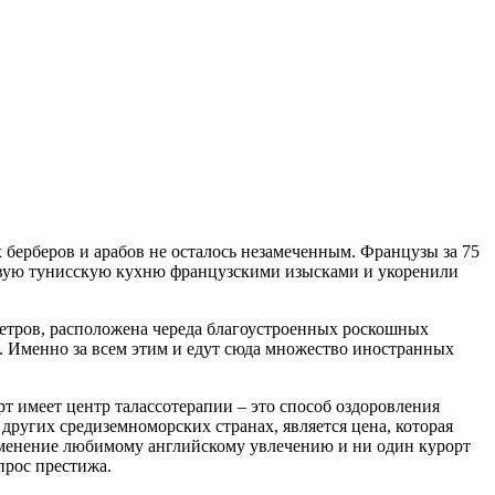
 берберов и арабов не осталось незамеченным. Французы за 75
ливую тунисскую кухню французскими изысками и укоренили
метров, расположена череда благоустроенных роскошных
й. Именно за всем этим и едут сюда множество иностранных
 имеет центр талассотерапии – это способ оздоровления
ругих средиземноморских странах, является цена, которая
именение любимому английскому увлечению и ни один курорт
прос престижа.