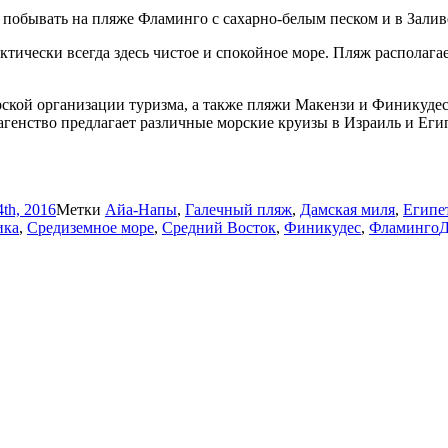
побывать на пляже Фламинго с сахарно-белым песком и в Залив
ически всегда здесь чистое и спокойное море. Пляж располагает
кой организации туризма, а также пляжи Макензи и Финикудес.
генство предлагает различные морские круизы в Израиль и Егип
th, 2016
Метки
Айа-Напы
,
Галечный пляж
,
Дамская миля
,
Египе
ика
,
Средиземное море
,
Средний Восток
,
Финикудес
,
Фламинго
Д