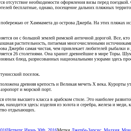
я отсутствие необходимости оформления визы перед поездкой. О
елей бесплатные, однако, посещение дальних пляжных территорий
побережью от Хаммамета до острова Джерба. На этих пляжах ис
ется он с большой землей римской античной дорогой. Все, кто о
кошная растительность, питаемая многочисленными источниками.
рова Джерби самая чистая, чем привлекает любителей рыбалки и
исляется 26 столетиями. Она хранит древнейшие в мире Торы. Ш
иняных блюд, разрисованных национальными узорами здесь про
 тунисский поселок.
положена древняя крепость и Великая мечеть Х века. Курорты 
аэропорт и морской порт.
 отели высшего класса в арабском стиле. Это наиболее развито
м, находится здесь: изделия из золота и серебра, железа и меди,
ство отдыхающих.
2016
Четверг Июнь 30th, 2016
Метки
Джерба-Зарсис
,
Мадхия
,
Мон