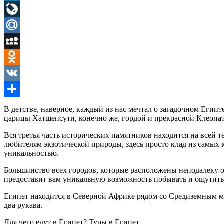
LinkedIn
LiveJournal
Mail.Ru
MySpace
Odnoklassniki
VK
Отправить
В детстве, наверное, каждый из нас мечтал о загадочном Егип
царицы Хатшепсути, конечно же, гордой и прекрасной Клеопа
Вся третья часть исторических памятников находится на всей 
любителям экзотической природы, здесь просто клад из самых 
уникальностью.
Большинство всех городов, которые расположены неподалеку 
предоставит вам уникальную возможность побывать и ощутить 
Египет находится в Северной Африке рядом со Средиземным мор
два рукава.
Для чего едут в Египет? Туры в Египет.