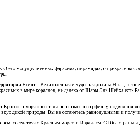
те. О его могущественных фараонах, пирамидах, о прекрасном с
тры.
территории Египта. Великолепная и чудесная долина Нила, и кон
красивых в мире кораллов, не далеко от Шарм Эль Шейха есть Р
от Красного моря они стали центрами по серфингу, подводной 
вкус дикой природы. Вы не останетесь равнодушными и получит
ем, соседствуя с Красным морем и Израилем. С Юга страны и до