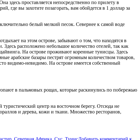
на здесь проставляется непосредственно по прилету в
, где вы захотите позагорать, вам обойдется в 1 доллар за
ключительно белый мелкий песок. Севернее к самой воде
тдыхает на этом острове, забывают о том, что находятся в
 Здесь расположено небольшое количество отелей, так как
 дайвинга. На острове проживают коренные тунисцы. Здесь
умные арабские базары пестрят огромным количеством товаров,
сто видимо-невидимо. На острове имеется собственный
утопают в пальмовых рощах, которые раскинулись по побережью
й туристический центр на восточном берегу. Отсюда не
 кораллов и дерева, кожи и ткани. Множество ресторанов,
астир
,
Северная Африка
,
Сус
,
Тунис
Добавить комментарий
к