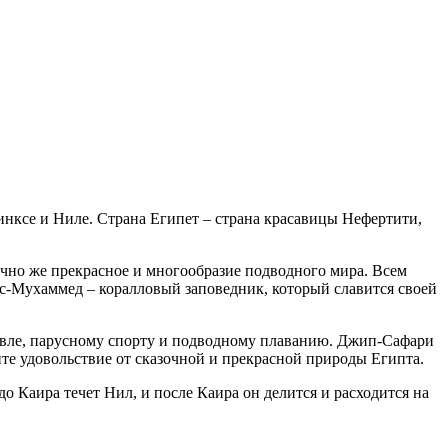
финксе и Ниле. Страна Египет – страна красавицы Нефертити,
ечно же прекрасное и многообразие подводного мира. Всем
ас-Мухаммед – коралловый заповедник, который славится своей
ловле, парусному спорту и подводному плаванию. Джип-Сафари
е удовольствие от сказочной и прекрасной природы Египта.
 Каира течет Нил, и после Каира он делится и расходится на