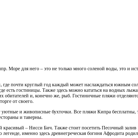
р. Море для него – это не только много соленой воды, это и ис
и, где почти круглый год каждый может наслаждаться южным со
е есть гостиницы. Также здесь можно кататься на водных лыжа
х обитателей и, конечно же, рыб. Гостиничные пляжи отделяютс
торге от своего.
 уютные и живописные бухточки. Все пляжи Кипра бесплатны, т
естораны и таверны.
красивый – Нисси Бич. Также стоит посетить Песочный залив и
 легенде, именно здесь древнегреческая богиня Афродита родил