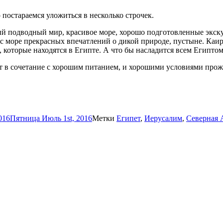
 постараемся уложиться в несколько строчек.
ый подводный мир, красивое море, хорошо подготовленные экс
ас море прекрасных впечатлений о дикой природе, пустыне. Каи
 которые находятся в Египте. А что бы насладится всем Египтом,
ет в сочетание с хорошим питанием, и хорошими условиями прож
016
Пятница Июль 1st, 2016
Метки
Египет
,
Иерусалим
,
Северная 