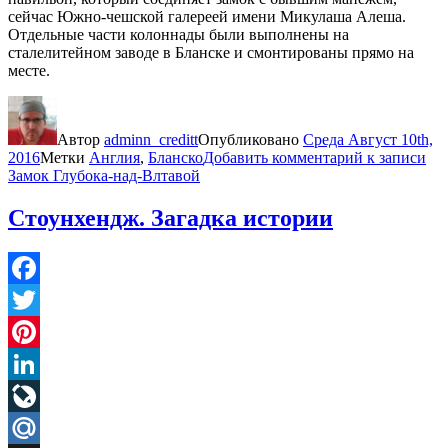
сейчас Южно-чешской галереей имени Микулаша Алеша.
Отдельные части колоннады были выполнены на
сталелитейном заводе в Бланске и смонтированы прямо на
месте.
Автор
adminn_creditt
Опубликовано
Среда Август 10th,
2016
Метки
Англия
,
Бланско
Добавить комментарий
к записи
Замок Глубока-над-Влтавой
Стоунхендж. Загадка истории
Facebook
Twitter
Pinterest
LinkedIn
LiveJournal