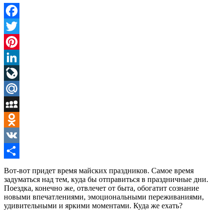
Facebook
Twitter
Pinterest
LinkedIn
LiveJournal
Mail.Ru
MySpace
Odnoklassniki
VK
Отправить
Вот-вот придет время майских праздников. Самое время
задуматься над тем, куда бы отправиться в праздничные дни.
Поездка, конечно же, отвлечет от быта, обогатит сознание
новыми впечатлениями, эмоциональными переживаниями,
удивительными и яркими моментами. Куда же ехать?