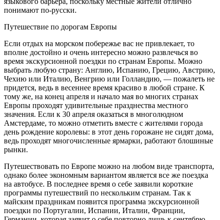
языкового барьера, поскольку местные жители отлично
понимают по-русски.
Путешествие по дорогам Европы
Если отдых на морском побережье вас не привлекает, то
вполне достойно и очень интересно можно развлечься во
время экскурсионной поездки по странам Европы. Можно
выбрать любую страну: Англию, Испанию, Грецию, Австрию,
Чехию или Италию, Венгрию или Голландию, — пожалеть не
придется, ведь в весеннее время красиво в любой стране. К
тому же, на конец апреля и начало мая во многих странах
Европы проходят удивительные празднества местного
значения. Если к 30 апреля оказаться в многолюдном
Амстердаме, то можно отметить вместе с жителями города
день рождение королевы: в этот день горожане не сидят дома,
ведь проходят многочисленные ярмарки, работают блошиные
рынки.
Путешествовать по Европе можно на любом виде транспорта,
однако более экономным вариантом является все же поездка
на автобусе. В последнее время о себе заявили короткие
программы путешествий по нескольким странам. Так к
майским праздникам появится программа экскурсионной
поездки по Португалии, Испании, Италии, Франции,
Германии, которая заявит о себе повторно лишь к сентябрю.