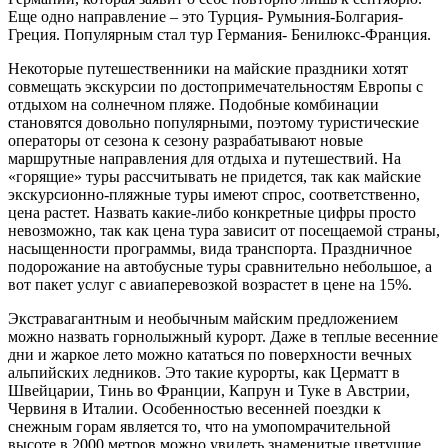
Еще одно направление – это Турция- Румыния-Болгария-
Греция. Популярным стал тур Германия- Бенилюкс-Франция.
Некоторые путешественники на майские праздники хотят
совмещать экскурсии по достопримечательностям Европы с
отдыхом на солнечном пляже. Подобные комбинации
становятся довольно популярными, поэтому туристические
операторы от сезона к сезону разрабатывают новые
маршрутные направления для отдыха и путешествий. На
«горящие» туры рассчитывать не придется, так как майские
экскурсионно-пляжные туры имеют спрос, соответственно,
цена растет. Назвать какие-либо конкретные цифры просто
невозможно, так как цена тура зависит от посещаемой страны,
насыщенности программы, вида транспорта. Праздничное
подорожание на автобусные туры сравнительно небольшое, а
вот пакет услуг с авиаперевозкой возрастет в цене на 15%.
Экстравагантным и необычным майским предложением
можно назвать горнолыжный курорт. Даже в теплые весенние
дни и жаркое лето можно кататься по поверхности вечных
альпийских ледников. Это такие курорты, как Церматт в
Швейцарии, Тинь во Франции, Капрун и Туке в Австрии,
Червиня в Италии. Особенностью весенней поездки к
снежным горам является то, что на умопомрачительной
высоте в 2000 метров можно увидеть знаменитые цветущие