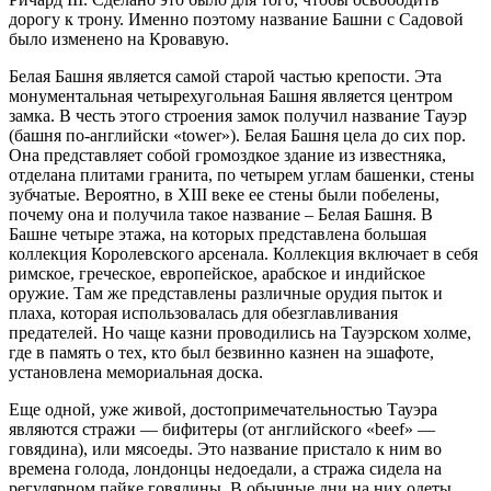
дорогу к трону. Именно поэтому название Башни с Садовой
было изменено на Кровавую.
Белая Башня является самой старой частью крепости. Эта
монументальная четырехугольная Башня является центром
замка. В честь этого строения замок получил название Тауэр
(башня по-английски «tower»). Белая Башня цела до сих пор.
Она представляет собой громоздкое здание из известняка,
отделана плитами гранита, по четырем углам башенки, стены
зубчатые. Вероятно, в XIII веке ее стены были побелены,
почему она и получила такое название – Белая Башня. В
Башне четыре этажа, на которых представлена большая
коллекция Королевского арсенала. Коллекция включает в себя
римское, греческое, европейское, арабское и индийское
оружие. Там же представлены различные орудия пыток и
плаха, которая использовалась для обезглавливания
предателей. Но чаще казни проводились на Тауэрском холме,
где в память о тех, кто был безвинно казнен на эшафоте,
установлена мемориальная доска.
Еще одной, уже живой, достопримечательностью Тауэра
являются стражи — бифитеры (от английского «beef» —
говядина), или мясоеды. Это название пристало к ним во
времена голода, лондонцы недоедали, а стража сидела на
регулярном пайке говядины. В обычные дни на них одеты