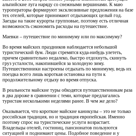
альпийские луга наряду со снежными вершинами. К маю
туроператоры формируют эксклюзивные предложения на базе
тех отелей, которые принимают отдыхающих целый год.
Заезды на такие курорты групповые, поэтому есть отличная
возможность сэкономить расходы на путешествие.
Маевки – путешествие по минимуму или по максимуму?
Во время майских праздников наблюдается небольшой
туристический бум. Люди стремятся куда-нибудь улететь,
причем сравнительно недалеко, быстро отдохнуть, скинуть
груз усталости, накопившейся за холодную зиму.
Путешественники настроены отдыхать по минимуму, ведь их
поездка всего лишь короткая остановка на пути к
продолжительному отдыху во время отпуска.
В реальности майские туры обходятся путешественникам раза
в два дороже в сравнении с теми, которые предлагались
туристам несколькими неделями ранее. В чем же дело?
Оказывается, что короткие майские каникулы – это не только
российская традиция, но и традиция европейская. Именно
поэтому спрос на туристические услуги возрастает.
Владельцы отелей, гостиниц, пансионатов пользуются
ситуацией и поднимают цены. Подобное поведение и у