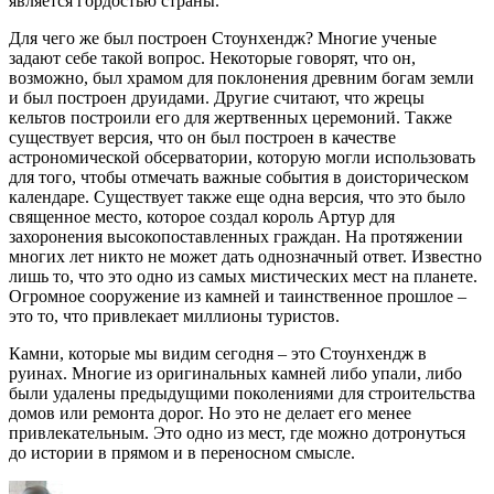
является гордостью страны.
Для чего же был построен Стоунхендж? Многие ученые
задают себе такой вопрос. Некоторые говорят, что он,
возможно, был храмом для поклонения древним богам земли
и был построен друидами. Другие считают, что жрецы
кельтов построили его для жертвенных церемоний. Также
существует версия, что он был построен в качестве
астрономической обсерватории, которую могли использовать
для того, чтобы отмечать важные события в доисторическом
календаре. Существует также еще одна версия, что это было
священное место, которое создал король Артур для
захоронения высокопоставленных граждан. На протяжении
многих лет никто не может дать однозначный ответ. Известно
лишь то, что это одно из самых мистических мест на планете.
Огромное сооружение из камней и таинственное прошлое –
это то, что привлекает миллионы туристов.
Камни, которые мы видим сегодня – это Стоунхендж в
руинах. Многие из оригинальных камней либо упали, либо
были удалены предыдущими поколениями для строительства
домов или ремонта дорог. Но это не делает его менее
привлекательным. Это одно из мест, где можно дотронуться
до истории в прямом и в переносном смысле.