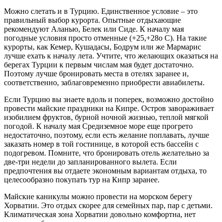
Можно слетать и в Турцию. Единственное условие – это
правильный выбор курорта. Опытные отдыхающие
рекомендуют Аланью, Белек или Сиде. К началу мая
погодные условия просто отменные (+25,+28о С). На такие
курорты, как Кемер, Кушадасы, Бодрум или же Мармарис
лучше ехать к началу лета. Учтите, что желающих оказаться на
берегах Турции к первым числам мая будет достаточно.
Поэтому лучше бронировать места в отелях заранее и,
соответственно, заблаговременно приобрести авиабилеты.
Если Турцию вы знаете вдоль и поперек, возможно достойно
провести майские праздники на Кипре. Остров завораживает
изобилием фруктов, бурной ночной жизнью, теплой мягкой
погодой. К началу мая Средиземное море еще прогрето
недостаточно, поэтому, если есть желание поплавать, лучше
заказать номер в той гостинице, в которой есть бассейн с
подогревом. Помните, что бронировать отель желательно за
две-три недели до запланированного вылета. Если
предпочтения вы отдаете экономным вариантам отдыха, то
целесообразно покупать тур на Кипр заранее.
Майские каникулы можно провести на морском берегу
Хорватии. Это отдых скорее для семейных пар, пар с детьми.
Климатическая зона Хорватии довольно комфортна, нет