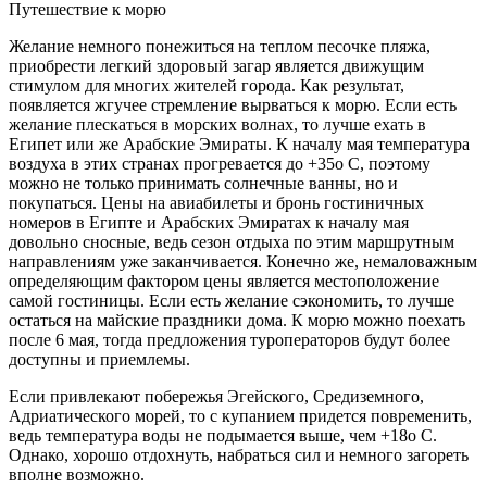
Путешествие к морю
Желание немного понежиться на теплом песочке пляжа,
приобрести легкий здоровый загар является движущим
стимулом для многих жителей города. Как результат,
появляется жгучее стремление вырваться к морю. Если есть
желание плескаться в морских волнах, то лучше ехать в
Египет или же Арабские Эмираты. К началу мая температура
воздуха в этих странах прогревается до +35о С, поэтому
можно не только принимать солнечные ванны, но и
покупаться. Цены на авиабилеты и бронь гостиничных
номеров в Египте и Арабских Эмиратах к началу мая
довольно сносные, ведь сезон отдыха по этим маршрутным
направлениям уже заканчивается. Конечно же, немаловажным
определяющим фактором цены является местоположение
самой гостиницы. Если есть желание сэкономить, то лучше
остаться на майские праздники дома. К морю можно поехать
после 6 мая, тогда предложения туроператоров будут более
доступны и приемлемы.
Если привлекают побережья Эгейского, Средиземного,
Адриатического морей, то с купанием придется повременить,
ведь температура воды не подымается выше, чем +18о С.
Однако, хорошо отдохнуть, набраться сил и немного загореть
вполне возможно.