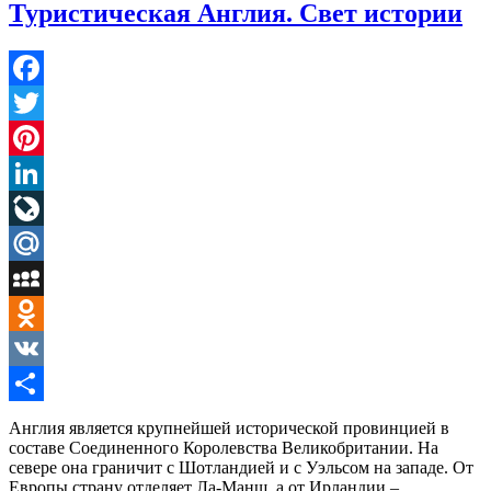
Туристическая Англия. Свет истории
Facebook
Twitter
Pinterest
LinkedIn
LiveJournal
Mail.Ru
MySpace
Odnoklassniki
VK
Отправить
Англия является крупнейшей исторической провинцией в
составе Соединенного Королевства Великобритании. На
севере она граничит с Шотландией и с Уэльсом на западе. От
Европы страну отделяет Ла-Манш, а от Ирландии –