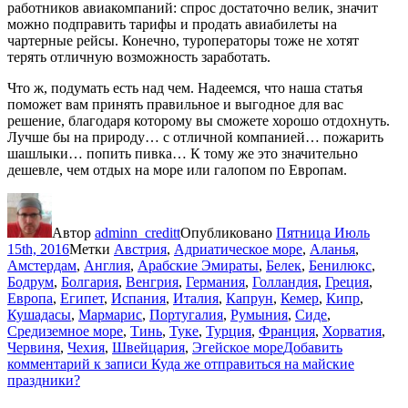
работников авиакомпаний: спрос достаточно велик, значит
можно подправить тарифы и продать авиабилеты на
чартерные рейсы. Конечно, туроператоры тоже не хотят
терять отличную возможность заработать.
Что ж, подумать есть над чем. Надеемся, что наша статья
поможет вам принять правильное и выгодное для вас
решение, благодаря которому вы сможете хорошо отдохнуть.
Лучше бы на природу… с отличной компанией… пожарить
шашлыки… попить пивка… К тому же это значительно
дешевле, чем отдых на море или галопом по Европам.
Автор
adminn_creditt
Опубликовано
Пятница Июль
15th, 2016
Метки
Австрия
,
Адриатическое море
,
Аланья
,
Амстердам
,
Англия
,
Арабские Эмираты
,
Белек
,
Бенилюкс
,
Бодрум
,
Болгария
,
Венгрия
,
Германия
,
Голландия
,
Греция
,
Европа
,
Египет
,
Испания
,
Италия
,
Капрун
,
Кемер
,
Кипр
,
Кушадасы
,
Мармарис
,
Португалия
,
Румыния
,
Сиде
,
Средиземное море
,
Тинь
,
Туке
,
Турция
,
Франция
,
Хорватия
,
Червиня
,
Чехия
,
Швейцария
,
Эгейское море
Добавить
комментарий
к записи Куда же отправиться на майские
праздники?