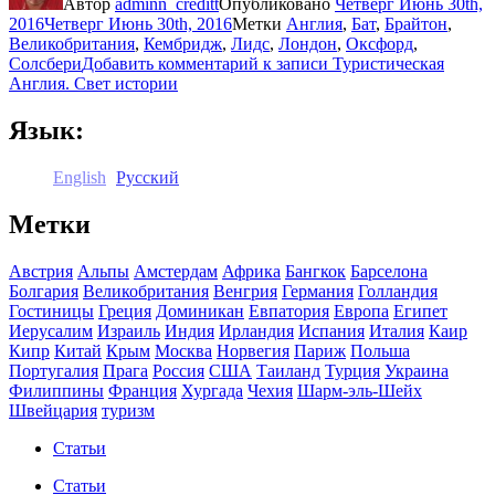
Автор
adminn_creditt
Опубликовано
Четверг Июнь 30th,
2016
Четверг Июнь 30th, 2016
Метки
Англия
,
Бат
,
Брайтон
,
Великобритания
,
Кембридж
,
Лидс
,
Лондон
,
Оксфорд
,
Солсбери
Добавить комментарий
к записи Туристическая
Англия. Свет истории
Язык:
English
Русский
Метки
Австрия
Альпы
Амстердам
Африка
Бангкок
Барселона
Болгария
Великобритания
Венгрия
Германия
Голландия
Гостиницы
Греция
Доминикан
Евпатория
Европа
Египет
Иерусалим
Израиль
Индия
Ирландия
Испания
Италия
Каир
Кипр
Китай
Крым
Москва
Норвегия
Париж
Польша
Португалия
Прага
Россия
США
Таиланд
Турция
Украина
Филиппины
Франция
Хургада
Чехия
Шарм-эль-Шейх
Швейцария
туризм
Статьи
Статьи