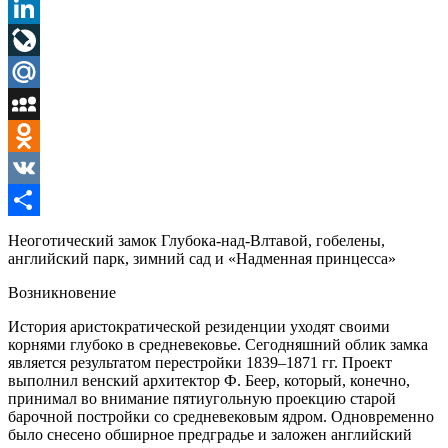
Pinterest
LinkedIn
LiveJournal
Mail.Ru
MySpace
Odnoklassniki
VK
Отправить
Неоготический замок Глубока-над-Влтавой, гобелены,
английский парк, зимний сад и «Надменная принцесса»
Возникновение
История аристократической резиденции уходят своими
корнями глубоко в средневековье. Сегодняшний облик замка
является результатом перестройки 1839–1871 гг. Проект
выполнил венский архитектор Ф. Беер, который, конечно,
принимал во внимание пятиугольную проекцию старой
барочной постройки со средневековым ядром. Одновременно
было снесено обширное предградье и заложен английский