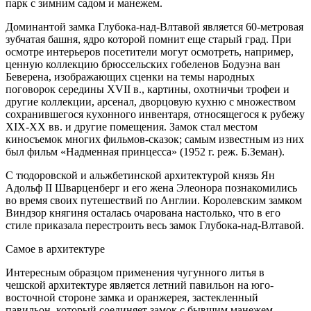
парк с зимним садом и манежем.
Доминантой замка Глубока-над-Влтавой является 60-метровая
зубчатая башня, ядро которой помнит еще старый град. При
осмотре интерьеров посетители могут осмотреть, например,
ценную коллекцию брюссельских гобеленов Бодуэна ван
Беверена, изображающих сценки на темы народных
поговорок середины XVII в., картины, охотничьи трофеи и
другие коллекции, арсенал, дворцовую кухню с множеством
сохранившегося кухонного инвентаря, относящегося к рубежу
XIX-XX вв. и другие помещения. Замок стал местом
киносъемок многих фильмов-сказок; самым известным из них
был фильм «Надменная принцесса» (1952 г. реж. Б.Земан).
С тюдоровской и альжбетинской архитектурой князь Ян
Адольф II Шварценберг и его жена Элеонора познакомились
во время своих путешествий по Англии. Королевским замком
Виндзор княгиня осталась очарована настолько, что в его
стиле приказала перестроить весь замок Глубока-над-Влтавой.
Самое в архитектуре
Интересным образцом применения чугунного литья в
чешской архитектуре является летний павильон на юго-
восточной стороне замка и оранжерея, застекленный
павильон, который соединяет замок с бывшим манежем,