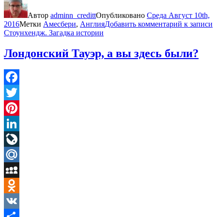
Автор
adminn_creditt
Опубликовано
Среда Август 10th,
2016
Метки
Амесбери
,
Англия
Добавить комментарий
к записи
Стоунхендж. Загадка истории
Лондонский Тауэр, а вы здесь были?
Facebook
Twitter
Pinterest
LinkedIn
LiveJournal
Mail.Ru
MySpace
Odnoklassniki
VK