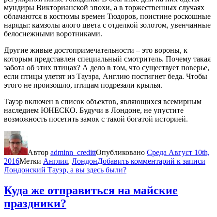
мундиры Викторианской эпохи, а в торжественных случаях
облачаются в костюмы времен Тюдоров, поистине роскошные
наряды: камзолы алого цвета с отделкой золотом, увенчанные
белоснежными воротниками.
Другие живые достопримечательности – это вороны, к
которым представлен специальный смотритель. Почему такая
забота об этих птицах? А дело в том, что существует поверье,
если птицы улетят из Тауэра, Англию постигнет беда. Чтобы
этого не произошло, птицам подрезали крылья.
Тауэр включен в список объектов, являющихся всемирным
наследием ЮНЕСКО. Будучи в Лондоне, не упустите
возможность посетить замок с такой богатой историей.
Автор
adminn_creditt
Опубликовано
Среда Август 10th,
2016
Метки
Англия
,
Лондон
Добавить комментарий
к записи
Лондонский Тауэр, а вы здесь были?
Куда же отправиться на майские
праздники?