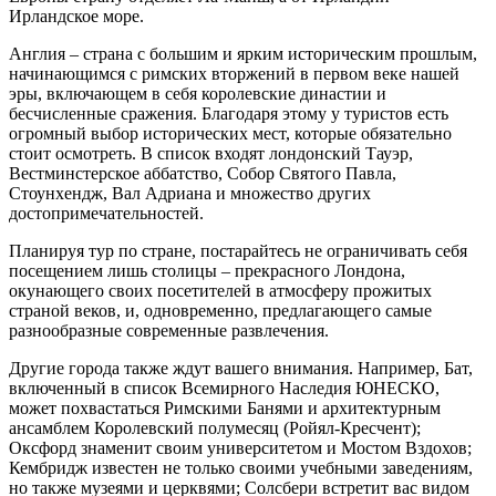
Ирландское море.
Англия – страна с большим и ярким историческим прошлым,
начинающимся с римских вторжений в первом веке нашей
эры, включающем в себя королевские династии и
бесчисленные сражения. Благодаря этому у туристов есть
огромный выбор исторических мест, которые обязательно
стоит осмотреть. В список входят лондонский Тауэр,
Вестминстерское аббатство, Собор Святого Павла,
Стоунхендж, Вал Адриана и множество других
достопримечательностей.
Планируя тур по стране, постарайтесь не ограничивать себя
посещением лишь столицы – прекрасного Лондона,
окунающего своих посетителей в атмосферу прожитых
страной веков, и, одновременно, предлагающего самые
разнообразные современные развлечения.
Другие города также ждут вашего внимания. Например, Бат,
включенный в список Всемирного Наследия ЮНЕСКО,
может похвастаться Римскими Банями и архитектурным
ансамблем Королевский полумесяц (Ройял-Кресчент);
Оксфорд знаменит своим университетом и Мостом Вздохов;
Кембридж известен не только своими учебными заведениям,
но также музеями и церквями; Солсбери встретит вас видом