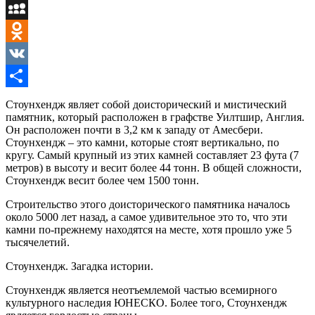
Mail.Ru
MySpace
Odnoklassniki
VK
Отправить
Стоунхендж являет собой доисторический и мистический
памятник, который расположен в графстве Уилтшир, Англия.
Он расположен почти в 3,2 км к западу от Амесбери.
Стоунхендж – это камни, которые стоят вертикально, по
кругу. Самый крупный из этих камней составляет 23 фута (7
метров) в высоту и весит более 44 тонн. В общей сложности,
Стоунхендж весит более чем 1500 тонн.
Строительство этого доисторического памятника началось
около 5000 лет назад, а самое удивительное это то, что эти
камни по-прежнему находятся на месте, хотя прошло уже 5
тысячелетий.
Стоунхендж. Загадка истории.
Стоунхендж является неотъемлемой частью всемирного
культурного наследия ЮНЕСКО. Более того, Стоунхендж