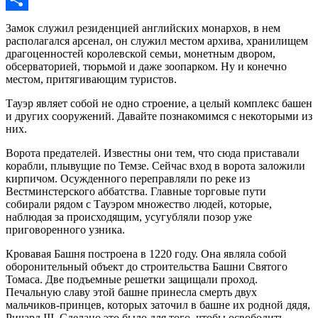
Отправить
Замок служил резиденцией английских монархов, в нем
располагался арсенал, он служил местом архива, хранилищем
драгоценностей королевской семьи, монетным двором,
обсерваторией, тюрьмой и даже зоопарком. Ну и конечно
местом, притягивающим туристов.
Тауэр являет собой не одно строение, а целый комплекс башен
и других сооружений. Давайте познакомимся с некоторыми из
них.
Ворота предателей. Известны они тем, что сюда приставали
корабли, плывущие по Темзе. Сейчас вход в ворота заложили
кирпичом. Осужденного переправляли по реке из
Вестминстерского аббатства. Главные торговые пути
собирали рядом с Тауэром множество людей, которые,
наблюдая за происходящим, усугубляли позор уже
приговоренного узника.
Кровавая Башня построена в 1220 году. Она являла собой
оборонительный объект до строительства Башни Святого
Томаса. Две подъемные решетки защищали проход.
Печальную славу этой башне принесла смерть двух
мальчиков-принцев, которых заточил в башне их родной дядя,
Ричард III. Сделано это было для того, чтобы освободить