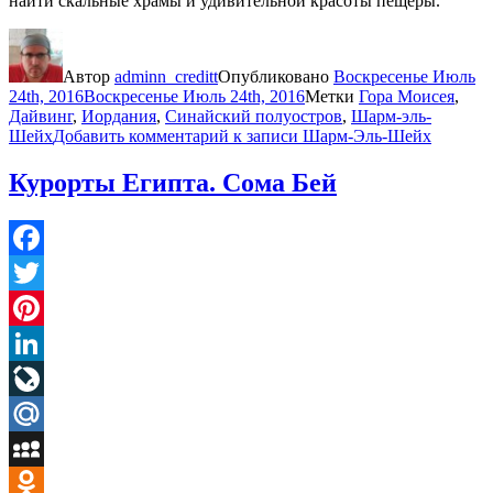
найти скальные храмы и удивительной красоты пещеры.
Автор
adminn_creditt
Опубликовано
Воскресенье Июль
24th, 2016
Воскресенье Июль 24th, 2016
Метки
Гора Моисея
,
Дайвинг
,
Иордания
,
Синайский полуостров
,
Шарм-эль-
Шейх
Добавить комментарий
к записи Шарм-Эль-Шейх
Курорты Египта. Сома Бей
Facebook
Twitter
Pinterest
LinkedIn
LiveJournal
Mail.Ru
MySpace