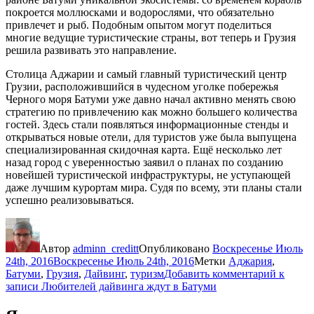
покроется моллюсками и водорослями, что обязательно
привлечет и рыб. Подобным опытом могут поделиться
многие ведущие туристические страны, вот теперь и Грузия
решила развивать это направление.
Столица Аджарии и самый главный туристический центр
Грузии, расположившийся в чудесном уголке побережья
Черного моря Батуми уже давно начал активно менять свою
стратегию по привлечению как можно большего количества
гостей. Здесь стали появляться информационные стенды и
открываться новые отели, для туристов уже была выпущена
специализированная скидочная карта. Ещё несколько лет
назад город с уверенностью заявил о планах по созданию
новейшей туристической инфраструктуры, не уступающей
даже лучшим курортам мира. Судя по всему, эти планы стали
успешно реализовываться.
Автор
adminn_creditt
Опубликовано
Воскресенье Июль
24th, 2016
Воскресенье Июль 24th, 2016
Метки
Аджария
,
Батуми
,
Грузия
,
Дайвинг
,
туризм
Добавить комментарий
к
записи Любителей дайвинга ждут в Батуми