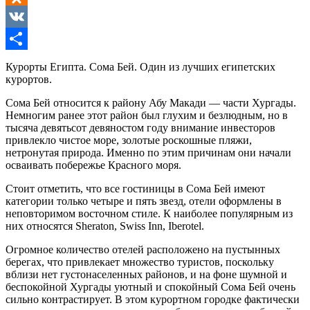
Odnoklassniki
VK
Отправить
Курорты Египта. Сома Бей. Один из лучших египетских
курортов.
Сома Бей относится к району Абу Макади — части Хургады.
Немногим ранее этот район был глухим и безлюдным, но в
тысяча девятьсот девяностом году внимание инвесторов
привлекло чистое море, золотые роскошные пляжи,
нетронутая природа. Именно по этим причинам они начали
осваивать побережье Красного моря.
Стоит отметить, что все гостиницы в Сома Бей имеют
категории только четыре и пять звезд, отели оформлены в
неповторимом восточном стиле. К наиболее популярным из
них относятся Sheraton, Swiss Inn, Iberotel.
Огромное количество отелей расположено на пустынных
берегах, что привлекает множество туристов, поскольку
вблизи нет густонаселенных районов, и на фоне шумной и
беспокойной Хургады уютный и спокойный Сома Бей очень
сильно контрастирует. В этом курортном городке фактически