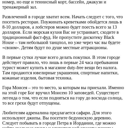
номер, но еще и теннисный корт, бассейн, джакузи и
тренажерный зал.
Развлечений в городе хватит всем. Начать следует с того, что
посетить ресторан. Поужинать креветками обойдется лишь в
8-10 долларов, а лобстеров можно будет поесть всего за 13
долларов. Если морская кухня Вас не устраивает, сходите в
традиционный фаст-фуд. Не пропустите дискотеку Black
House – там небольшой танцпол, но уже через час вы будете
«своим». Детям будут по душе местные аттракционы.
В первые сутки лучше всего делать покупки. В этом городе
действует правило, что лишь в первые 24 часа пребывания
турист может купить в магазине duty-free вещи без налога.
Там продаются ювелирные украшения, спиртные напитки,
кожаные изделия, бытовая техника.
Гора Моисея – это то место, за которым вы приехали. Именно
на этой горе Бог вручил Моисею 10 заповедей. Существует
легенда о том, что если подняться на гору до восхода солнца,
то все грехи будут отпущены.
Любителям адреналина предлагается сафари. Для этого
используют джипы. Вы посетите бедуинскую деревню.
Следует побывать в городе Петра в Иордании, где можно