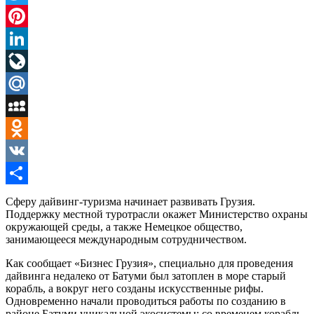
Twitter
Pinterest
LinkedIn
LiveJournal
Mail.Ru
MySpace
Odnoklassniki
VK
Отправить
Сферу дайвинг-туризма начинает развивать Грузия.
Поддержку местной туротрасли окажет Министерство охраны
окружающей среды, а также Немецкое общество,
занимающееся международным сотрудничеством.
Как сообщает «Бизнес Грузия», специально для проведения
дайвинга недалеко от Батуми был затоплен в море старый
корабль, а вокруг него созданы искусственные рифы.
Одновременно начали проводиться работы по созданию в
районе Батуми уникальной экосистемы: со временем корабль