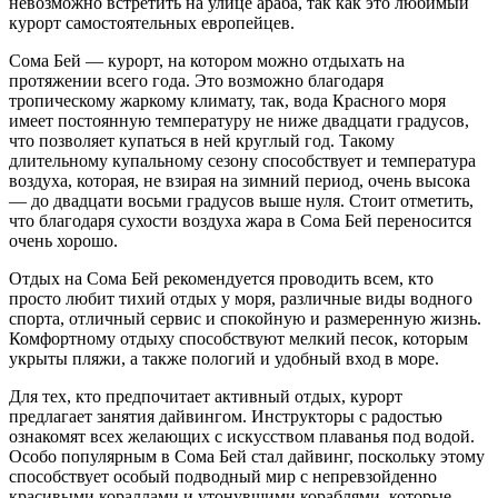
невозможно встретить на улице араба, так как это любимый
курорт самостоятельных европейцев.
Сома Бей — курорт, на котором можно отдыхать на
протяжении всего года. Это возможно благодаря
тропическому жаркому климату, так, вода Красного моря
имеет постоянную температуру не ниже двадцати градусов,
что позволяет купаться в ней круглый год. Такому
длительному купальному сезону способствует и температура
воздуха, которая, не взирая на зимний период, очень высока
— до двадцати восьми градусов выше нуля. Стоит отметить,
что благодаря сухости воздуха жара в Сома Бей переносится
очень хорошо.
Отдых на Сома Бей рекомендуется проводить всем, кто
просто любит тихий отдых у моря, различные виды водного
спорта, отличный сервис и спокойную и размеренную жизнь.
Комфортному отдыху способствуют мелкий песок, которым
укрыты пляжи, а также пологий и удобный вход в море.
Для тех, кто предпочитает активный отдых, курорт
предлагает занятия дайвингом. Инструкторы с радостью
ознакомят всех желающих с искусством плаванья под водой.
Особо популярным в Сома Бей стал дайвинг, поскольку этому
способствует особый подводный мир с непревзойденно
красивыми кораллами и утонувшими кораблями, которые