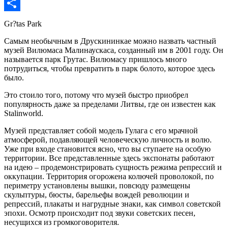
VK
Отправить
Gr?tas Park
Самым необычным в Друскининкае можно назвать частный
музей Вилюмаса Малинаускаса, созданный им в 2001 году. Он
называется парк Грутас. Вилюмасу пришлось много
потрудиться, чтобы превратить в парк болото, которое здесь
было.
Это стоило того, потому что музей быстро приобрел
популярность даже за пределами Литвы, где он известен как
Stalinworld.
Музей представляет собой модель Гулага с его мрачной
атмосферой, подавляющей человеческую личность и волю.
Уже при входе становится ясно, что вы ступаете на особую
территории. Все представленные здесь экспонаты работают
на идею – продемонстрировать сущность режима репрессий и
оккупации. Территория огорожена колючей проволокой, по
периметру установлены вышки, повсюду размещены
скульптуры, бюсты, барельефы вождей революции и
репрессий, плакаты и нагрудные знаки, как символ советской
эпохи. Осмотр происходит под звуки советских песен,
несущихся из громкоговорителя.