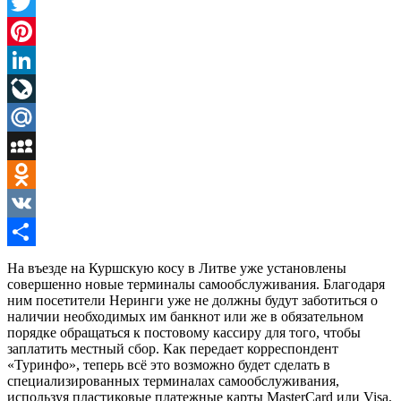
Facebook
Twitter
Pinterest
LinkedIn
LiveJournal
Mail.Ru
MySpace
Odnoklassniki
VK
Отправить
На въезде на Куршскую косу в Литве уже установлены
совершенно новые терминалы самообслуживания. Благодаря
ним посетители Неринги уже не должны будут заботиться о
наличии необходимых им банкнот или же в обязательном
порядке обращаться к постовому кассиру для того, чтобы
заплатить местный сбор. Как передает корреспондент
«Туринфо», теперь всё это возможно будет сделать в
специализированных терминалах самообслуживания,
используя пластиковые платежные карты MasterCard или Visa,