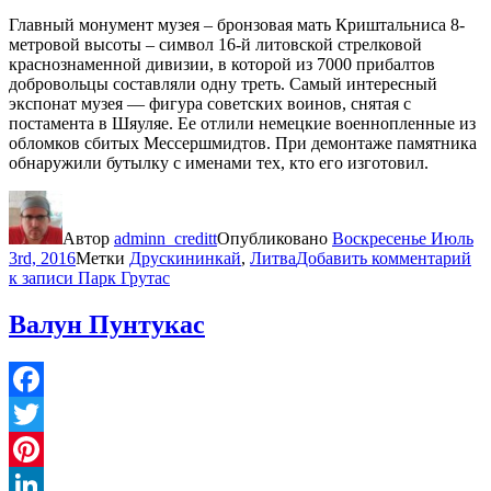
Главный монумент музея – бронзовая мать Криштальниса 8-
метровой высоты – символ 16-й литовской стрелковой
краснознаменной дивизии, в которой из 7000 прибалтов
добровольцы составляли одну треть. Самый интересный
экспонат музея — фигура советских воинов, снятая с
постамента в Шяуляе. Ее отлили немецкие военнопленные из
обломков сбитых Мессершмидтов. При демонтаже памятника
обнаружили бутылку с именами тех, кто его изготовил.
Автор
adminn_creditt
Опубликовано
Воскресенье Июль
3rd, 2016
Метки
Друскининкай
,
Литва
Добавить комментарий
к записи Парк Грутас
Валун Пунтукас
Facebook
Twitter
Pinterest