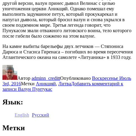
другой версии, валун принес дьявол Велинас с целью
уничтожения церкви Аникщяй. Однако помешал ему
выполнить задуманное петух, который прокукарекал и
напугал дьявола, который бросил валун и снова укрылся в
своем подземном мире. Третья легенда говорит, что
Пунукасом звали отважного литовского воина, тело которого
после гибели было сожжено на этом валуне.
На камне выбиты барельефы двух летчиков — Стяпониса
Дарюса и Стасиса Гиренаса – погибших во время пересечения
Атлантического океана на самолете «Литуаника» в 1933 году.
Автор
adminn_creditt
Опубликовано
Воскресенье Июль
3rd, 2016
Метки
Аникщяй
,
Литва
Добавить комментарий
к
записи Валун Пунтукас
Язык:
English
Русский
Метки