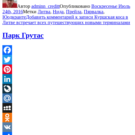
Автор
adminn_creditt
Опубликовано
Воскресенье Июль
24th, 2016
Метки
Литва
,
Нида
,
Прейла
,
Пярвалка
,
Юодкранте
Добавить комментарий
к записи Куршская коса в
Литве встречает всех путешествующих новыми терминалами
Парк Грутас
Facebook
Twitter
Pinterest
LinkedIn
LiveJournal
Mail.Ru
MySpace
Odnoklassniki