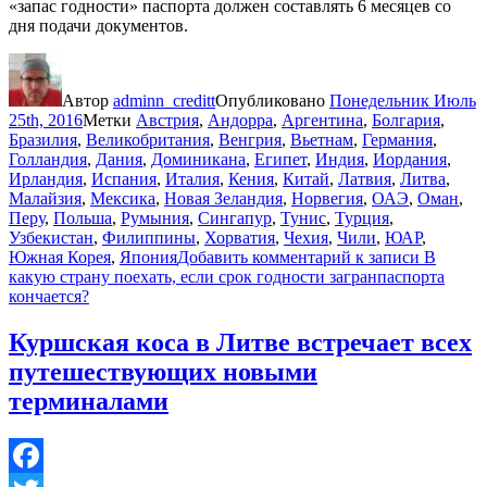
«запас годности» паспорта должен составлять 6 месяцев со
дня подачи документов.
Автор
adminn_creditt
Опубликовано
Понедельник Июль
25th, 2016
Метки
Австрия
,
Андорра
,
Аргентина
,
Болгария
,
Бразилия
,
Великобритания
,
Венгрия
,
Вьетнам
,
Германия
,
Голландия
,
Дания
,
Доминикана
,
Египет
,
Индия
,
Иордания
,
Ирландия
,
Испания
,
Италия
,
Кения
,
Китай
,
Латвия
,
Литва
,
Малайзия
,
Мексика
,
Новая Зеландия
,
Норвегия
,
ОАЭ
,
Оман
,
Перу
,
Польша
,
Румыния
,
Сингапур
,
Тунис
,
Турция
,
Узбекистан
,
Филиппины
,
Хорватия
,
Чехия
,
Чили
,
ЮАР
,
Южная Корея
,
Япония
Добавить комментарий
к записи В
какую страну поехать, если срок годности загранпаспорта
кончается?
Куршская коса в Литве встречает всех
путешествующих новыми
терминалами