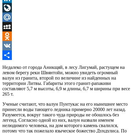
LinkedIn
LiveJournal
Mail.Ru
MySpace
Odnoklassniki
VK
Отправить
Недалеко от города Аникщяй, в лесу Лигумай, растущем на
левом берегу реки Швянтойи, можно увидеть огромный
валун из гранита, второй по величине из найденных на
территории Литвы. Габариты этого гранит-рапакиви
составляют 5,7 м высоты, 6,9 м длины, 6,7 м ширины при весе
265 т.
Ученые считают, что валун Пунтукас на его нынешнее место
принесли воды тающего ледника примерно 20000 лет назад.
Разумеется, вокруг такого чуда природы не обошлось без
легенд. Согласно одной из них, валун назвали именем
нелюдимого человека, на дом которого камень свалился,
потому что так пожелало языческое божество Дундулиса. По