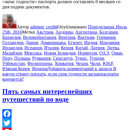
«запас годности» паспорта должен составлять 6 месяцев со
дня подачи документов.
Автор
adminn_creditt
Опубликовано
Понедельник Июль
25th, 2016
Метки
Австрия
,
Андорра
,
Аргентина
,
Болгария
,
Бразилия
,
Великобритания
,
Венгрия
,
Вьетнам
,
Германия
,
Голландия
,
Дания
,
Доминикана
,
Египет
,
Индия
,
Иордания
,
Ирландия
,
Испания
,
Италия
,
Кения
,
Китай
,
Латвия
,
Литва
,
Малайзия
,
Мексика
,
Новая Зеландия
,
Норвегия
,
ОАЭ
,
Оман
,
Перу
,
Польша
,
Румыния
,
Сингапур
,
Тунис
,
Турция
,
Узбекистан
,
Филиппины
,
Хорватия
,
Чехия
,
Чили
,
ЮАР
,
Южная Корея
,
Япония
Добавить комментарий
к записи В
какую страну поехать, если срок годности загранпаспорта
кончается?
Пять самых интереснейших
путешествий по воде
Facebook