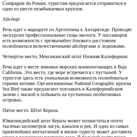
Compagnie du Ponant, туристам предлагается отправиться в
один из шести незабываемых круизов.
Айсберг
Речь идет о маршруте из Аргентины к Антарктиде. Проводят
экскурсии профессиональные гиды-экологи. У пассажиров
есть возможность с чрезвычайно близкого расстояния
полюбоваться величественными айсбергами и ледниками.
Четвертое место. Мексиканский штат Нижняя Калифорния.
Речь идет о месте зимовки морских млекопитающих в Baja
California. Это место, где море встречается с пустыней. У
туристов здесь есть уникальная возможность полюбоваться
серыми китами. Организованные National Geographic круизы
Sea Bird также предлагают поплавать в Калифорнийском
заливе с маской и побывать на пустынных необитаемых
островах.
Пятое место. Штат Керала.
Южноиндийский штат Керала может похвастаться почти
тысячью километров лагун, каналов и рек. И одно из самых
приятнейших впечатлений в жизни туристу может доставить