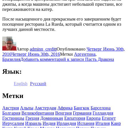
джипы, а когда машины достигают небольшой пристани, все
пересаживаются на катер.
После насыщенного дня прекрасным его завершением будет
посещение ресторана La Rueda, который считается одним из
лучших данной местности.
Автор
adminn_creditt
Опубликовано
Четверг Июнь 30th,
2016
Четверг Июнь 30th, 2016
Метки
Аргентина
,
Бразилия
Добавить комментарий
к записи Пасть Дракона
Язык:
English
Русский
Метки
Австрия
Альпы
Амстердам
Африка
Бангкок
Барселона
Болгария
Великобритания
Венгрия
Германия
Голландия
Гостиницы
Греция
Доминикан
Евпатория
Европа
Египет
Иерусалим
Израиль
Индия
Ирландия
Испания
Италия
Каир