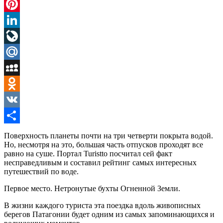
Twitter
Pinterest
LinkedIn
LiveJournal
Mail.Ru
MySpace
Odnoklassniki
VK
Отправить
Поверхность планеты почти на три четверти покрыта водой.
Но, несмотря на это, большая часть отпусков проходят все
равно на суше. Портал Turistto посчитал сей факт
несправедливым и составил рейтинг самых интересных
путешествий по воде.
Первое место. Нетронутые бухты Огненной Земли.
В жизни каждого туриста эта поездка вдоль живописных
берегов Патагонии будет одним из самых запоминающихся и