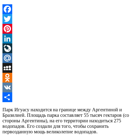
Facebook
Twitter
Pinterest
LinkedIn
LiveJournal
Mail.Ru
MySpace
Odnoklassniki
VK
Отправить
Парк Игуасу находится на границе между Аргентиной и
Бразилией. Площадь парка составляет 55 тысяч гектаров (со
стороны Аргентины), на его территории находиться 275
водопадов. Его создали для того, чтобы сохранить
первозданную мощь великолепие водопадов.