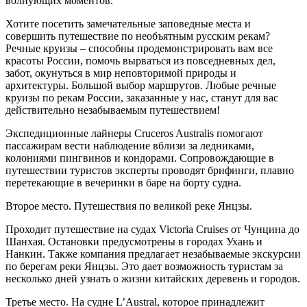
волнующих моментов.
Хотите посетить замечательные заповедные места и
совершить путешествие по необъятным русским рекам?
Речные круизы – способны продемонстрировать вам все
красоты России, помочь вырваться из повседневных дел,
забот, окунуться в мир неповторимой природы и
архитектуры. Большой выбор маршрутов. Любые речные
круизы по рекам России, заказанные у нас, станут для вас
действительно незабываемым путешествием!
Экспедиционные лайнеры Cruceros Australis помогают
пассажирам вести наблюдение вблизи за ледниками,
колониями пингвинов и кондорами. Сопровождающие в
путешествии туристов эксперты проводят брифинги, плавно
перетекающие в вечеринки в баре на борту судна.
Второе место. Путешествия по великой реке Янцзы.
Проходит путешествие на судах Victoria Cruises от Чунцина до
Шанхая. Остановки предусмотрены в городах Ухань и
Нанкин. Также компания предлагает незабываемые экскурсии
по берегам реки Янцзы. Это дает возможность туристам за
несколько дней узнать о жизни китайских деревень и городов.
Третье место. На судне L’Austral, которое принадлежит