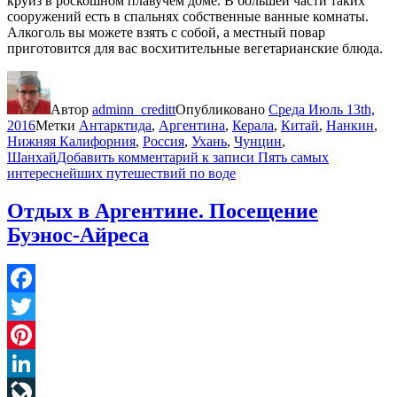
круиз в роскошном плавучем доме. В большей части таких
сооружений есть в спальнях собственные ванные комнаты.
Алкоголь вы можете взять с собой, а местный повар
приготовится для вас восхитительные вегетарианские блюда.
Автор
adminn_creditt
Опубликовано
Среда Июль 13th,
2016
Метки
Антарктида
,
Аргентина
,
Керала
,
Китай
,
Нанкин
,
Нижняя Калифорния
,
Россия
,
Ухань
,
Чунцин
,
Шанхай
Добавить комментарий
к записи Пять самых
интереснейших путешествий по воде
Отдых в Аргентине. Посещение
Буэнос-Айреса
Facebook
Twitter
Pinterest
LinkedIn