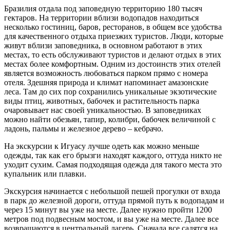
Бразилия отдала под заповедную территорию 180 тысяч
гектаров. На территории вблизи водопадов находиться
несколько гостиниц, баров, ресторанов, в общем все удобства
для качественного отдыха приезжих туристов. Люди, которые
живут вблизи заповедника, в основном работают в этих
местах, то есть обслуживают туристов и делают отдых в этих
местах более комфортным. Одним из достоинств этих отелей
является возможность любоваться парком прямо с номера
отеля. Здешняя природа и климат напоминает амазонские
леса. Там до сих пор сохранились уникальные экзотические
виды птиц, животных, бабочек и растительность парка
очаровывает нас своей уникальностью. В заповедниках
можно найти обезьян, тапир, колибри, бабочек величиной с
ладонь, пальмы и железное дерево – кебрачо.
На экскурсии к Игуасу лучше одеть как можно меньше
одежды, так как его брызги находят каждого, оттуда никто не
уходит сухим. Самая подходящая одежда для такого места это
купальник или плавки.
Экскурсия начинается с небольшой пешей прогулки от входа
в парк до железной дороги, оттуда прямой путь к водопадам и
через 15 минут вы уже на месте. Далее нужно пройти 1200
метров под подвесным мостом, и вы уже на месте. Далее все
возвращаются в центральный лагерь. Сначала все садятся на