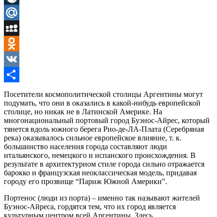
LiveJournal
Mail.Ru
MySpace
Odnoklassniki
VK
Отправить
Посетители космополитической столицы Аргентины могут
подумать, что они в оказались в какой-нибудь европейской
столице, но никак не в Латинской Америке. На
многонациональный портовый город Буэнос-Айрес, который
тянется вдоль южного берега Рио-де-ЛА-Плата (Серебряная
река) оказывалось сильное европейское влияние, т. к.
большинство населения города составляют люди
итальянского, немецкого и испанского происхождения. В
результате в архитектурном стиле города сильно отражается
барокко и французская неоклассическая модель, придавая
городу его прозвище “Париж Южной Америки”.
Портенос (люди из порта) – именно так называют жителей
Буэнос-Айреса, гордятся тем, что их город является
культурным центром всей Аргентины. Здесь