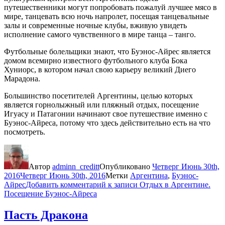
путешественники могут попробовать пожалуй лучшее мясо в
мире, танцевать всю ночь напролет, посещая танцевальные
залы и современные ночные клубы, вживую увидеть
исполнение самого чувственного в мире танца – танго.
Футбольные болельщики знают, что Буэнос-Айрес является
домом всемирно известного футбольного клуба Бока
Хуниорс, в котором начал свою карьеру великий Диего
Марадона.
Большинство посетителей Аргентины, целью которых
является горнолыжный или пляжный отдых, посещение
Игуасу и Патагонии начинают свое путешествие именно с
Буэнос-Айреса, потому что здесь действительно есть на что
посмотреть.
Автор
adminn_creditt
Опубликовано
Четверг Июнь 30th,
2016
Четверг Июнь 30th, 2016
Метки
Аргентина
,
Буэнос-
Айрес
Добавить комментарий
к записи Отдых в Аргентине.
Посещение Буэнос-Айреса
Пасть Дракона